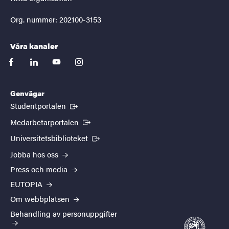
Org. nummer: 202100-3153
Våra kanaler
facebook
linkedin
youtube
instagram
Genvägar
(Extern länk)
Studentportalen
(Extern länk)
Medarbetarportalen
(Extern länk)
Universitetsbiblioteket
Jobba hos oss
Press och media
EUTOPIA
Om webbplatsen
Behandling av personuppgifter