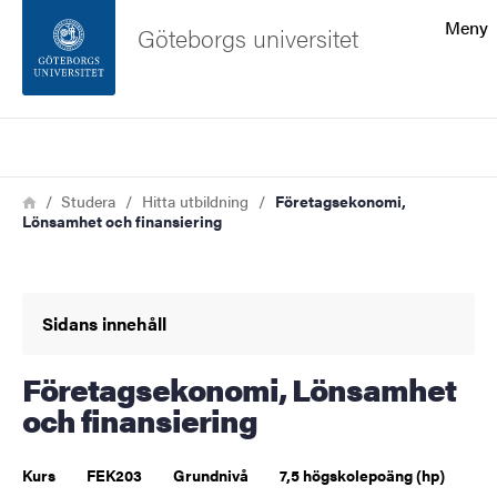
Sökfunktionen
Meny
Göteborgs universitet
Sidfoten
Sök
Kontakta universitetet
Länkstig
Hem
Studera
Hitta utbildning
Företagsekonomi,
Lönsamhet och finansiering
Om webbplatsen
Sidans innehåll
Företagsekonomi, Lönsamhet
och finansiering
Kurs
FEK203
Grundnivå
7,5 högskolepoäng (hp)