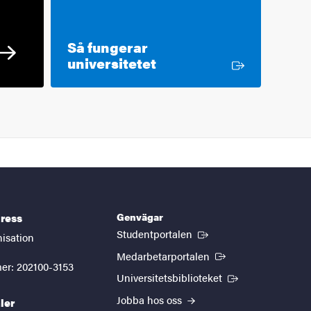
Så fungerar
Extern länk
universitetet
Genvägar
ress
(Extern länk)
Studentportalen
nisation
(Extern länk)
Medarbetarportalen
er: 202100-3153
(Extern länk)
Universitetsbiblioteket
Jobba hos oss
ler