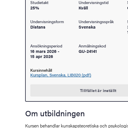
Studietakt
Undervisningstid
25%
Kväll
åden
Undervisningsform
Undervisningsspråk
ehörighet och antagning
Distans
Svenska
tudent
Ansökningsperiod
Anmälningskod
16 mars 2026
-
GU-24141
rna
15 apr 2026
Kursinnehåll
Kursplan, Svenska, LIB020 (pdf)
ldning
Tillfället är inställt
och innovation
tetet
Om utbildningen
Kursen behandlar kunskapsteoretiska och psykologi