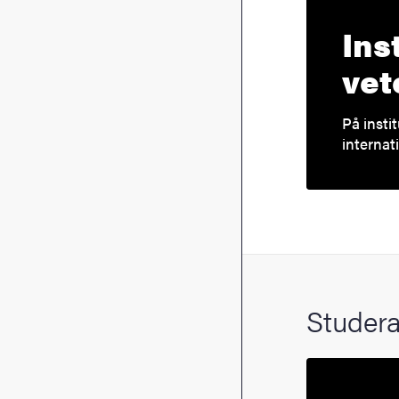
Ins
vet
På insti
internat
Studera