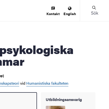
Sök
Kontakt
English
mmar
hp)
enskapsteori
vid
Humanistiska fakulteten
Utbildningsansvarig