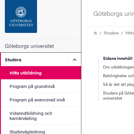
Sökfunktionen
Göteborgs univ
Sidfoten
Länkstig
Hem
Studera
Hitt
Kontakta universitetet
Göteborgs universitet
Sidans innehåll
Undermeny för Studera
Studera
Om webbplatsen
Om utbildningen
Hitta utbildning
Behörigheter och
Så är det att pl
Program på grundnivå
Studera på Göte
universitet
Program på avancerad nivå
Vidareutbildning och
karriärväxling
Studievägledning