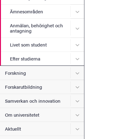
Undermeny för Ämnesomr
Ämnesområden
Anmälan, behörighet och
Undermeny för Anmälan, b
antagning
Undermeny för Livet som s
Livet som student
Undermeny för Efter studie
Efter studierna
Undermeny för Forskning
Forskning
Undermeny för Forskarutbi
Forskarutbildning
Undermeny för Samverkan 
Samverkan och innovation
Undermeny för Om universi
Om universitetet
Undermeny för Aktuellt
Aktuellt