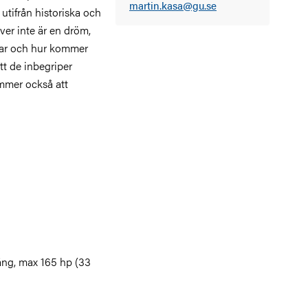
martin.kasa@gu.se
utifrån historiska och
ever inte är en dröm,
mmar och hur kommer
tt de inbegriper
mmer också att
ng, max 165 hp (33