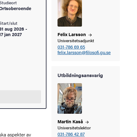
Studieort
Ortsoberoende
Start/slut
31 aug 2026
-
17 jan 2027
Felix
Larsson
Universitetsadjunkt
031-786 69 65
felix.larsson@filosofi.gu.se
Utbildningsansvarig
Martin
Kaså
Universitetslektor
031-786 42 87
ska aspekter av