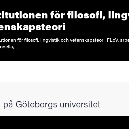
titutionen för filosofi, lin
enskapsteori
tutionen för filosofi, lingvistik och vetenskapsteori, FLoV, ar
ionella,…
 på Göteborgs universitet