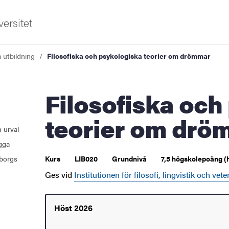
ersitet
a utbildning
Filosofiska och psykologiska teorier om drömmar
Filosofiska och psykologiska
teorier om drö
 urval
ugga
borgs
Kurs
LIB020
Grundnivå
7,5 högskolepoäng (
Ges vid
Institutionen för filosofi, lingvistik och vet
Höst 2026