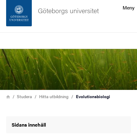
Sökfunktionen
Meny
Göteborgs universitet
Sidfoten
Sök
Kontakta universitetet
Bild
Om webbplatsen
Länkstig
Hem
Studera
Hitta utbildning
Evolutionsbiologi
Sidans innehåll