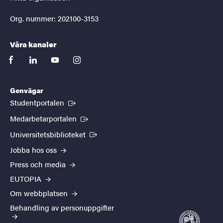
Org. nummer: 202100-3153
Våra kanaler
facebook
linkedin
youtube
instagram
Genvägar
(Extern länk)
Studentportalen
(Extern länk)
Medarbetarportalen
(Extern länk)
Universitetsbiblioteket
Jobba hos oss
Press och media
EUTOPIA
Om webbplatsen
Behandling av personuppgifter