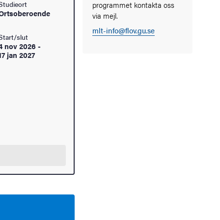
Studieort
programmet kontakta oss
Ortsoberoende
via mejl.
mlt-info@flov.gu.se
Start/slut
4 nov 2026
-
17 jan 2027