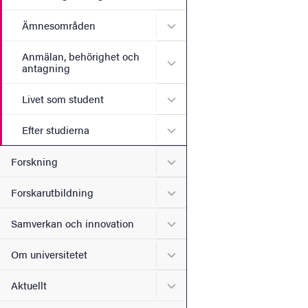
Undermeny för Ämnesomr
Ämnesområden
Anmälan, behörighet och
Undermeny för Anmälan, b
antagning
Undermeny för Livet som s
Livet som student
Undermeny för Efter studie
Efter studierna
Undermeny för Forskning
Forskning
Undermeny för Forskarutbi
Forskarutbildning
Undermeny för Samverkan 
Samverkan och innovation
Undermeny för Om universi
Om universitetet
Undermeny för Aktuellt
Aktuellt