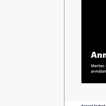
Anm
Meriter, 
anmälan 
Senast ändrad