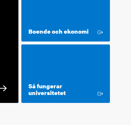
Extern länk
Boende och ekonomi
Så fungerar
Extern länk
universitetet