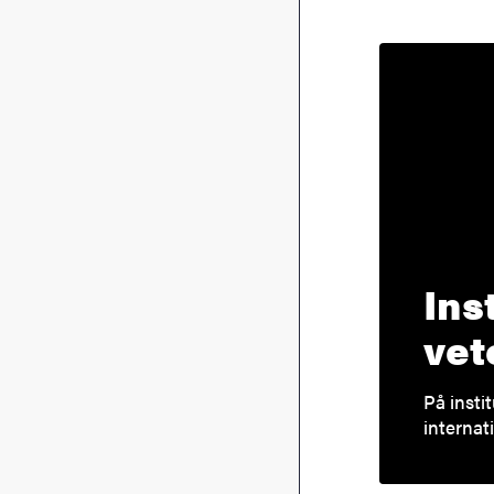
Ins
vet
På insti
internat