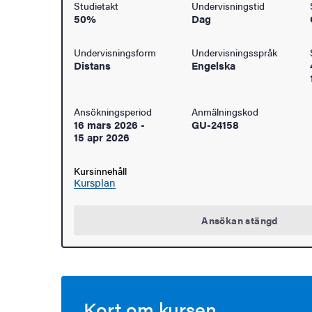
Studietakt
Undervisningstid
50%
Dag
åden
Undervisningsform
Undervisningsspråk
ehörighet och antagning
Distans
Engelska
tudent
Ansökningsperiod
Anmälningskod
16 mars 2026
-
GU-24158
rna
15 apr 2026
Kursinnehåll
Kursplan
ldning
Ansökan stängd
och innovation
tetet
Kort om kursen