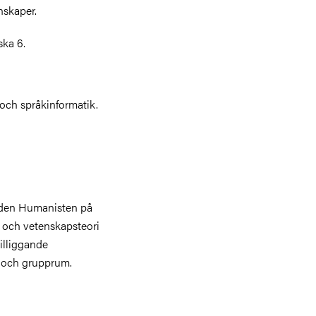
nskaper.
ka 6.
 och
språkinformatik.
aden Humanisten på
ik och vetenskapsteori
illiggande
r och grupprum.