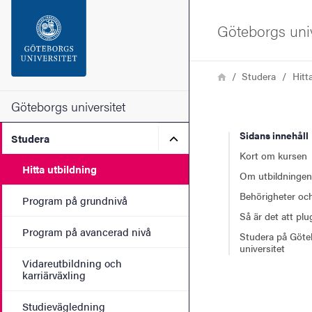
Sökfunktionen
Göteborgs univ
Sidfoten
Länkstig
Hem
Studera
Hitt
Kontakta universitetet
Göteborgs universitet
Sidans innehåll
Undermeny för Studera
Studera
Om webbplatsen
Kort om kursen
Hitta utbildning
Om utbildningen
Behörigheter och
Program på grundnivå
Så är det att pl
Program på avancerad nivå
Studera på Göte
universitet
Vidareutbildning och
karriärväxling
Studievägledning