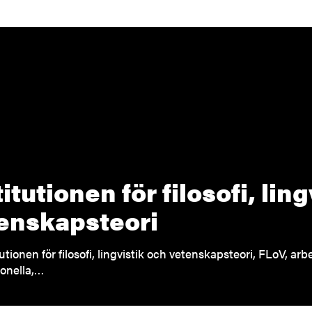
titutionen för filosofi, lin
enskapsteori
tutionen för filosofi, lingvistik och vetenskapsteori, FLoV, ar
ionella,…