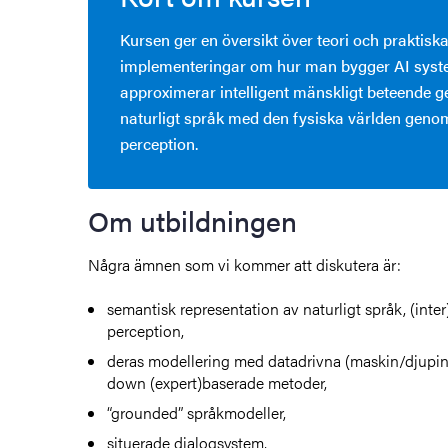
Kursen ger en översikt över teori och praktisk
implementeringar om hur man bygger AI sys
approximerar intelligent mänskligt beteende 
naturligt språk med den fysiska världen geno
perception.
Om utbildningen
Några ämnen som vi kommer att diskutera är:
semantisk representation av naturligt språk, (inte
perception,
deras modellering med datadrivna (maskin/djupin
down (expert)baserade metoder,
“grounded” språkmodeller,
situerade dialogsystem,