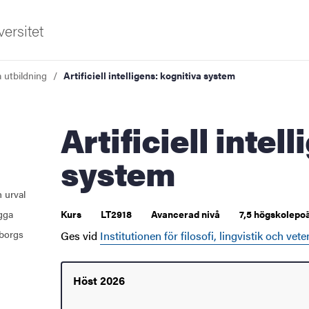
ersitet
a utbildning
Artificiell intelligens: kognitiva system
Artificiell intelligens: kognitiva
system
 urval
ugga
Kurs
LT2918
Avancerad nivå
7,5 högskolepo
borgs
Ges vid
Institutionen för filosofi, lingvistik och vet
Höst 2026