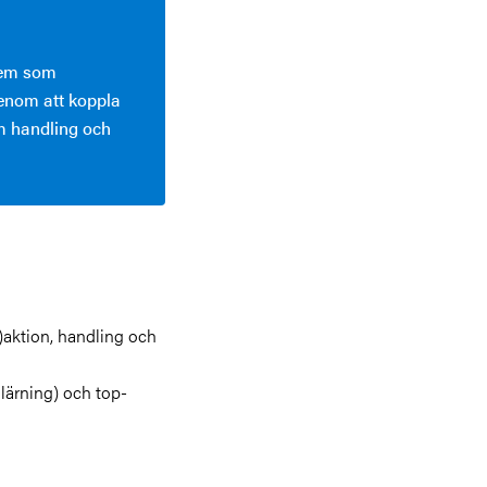
a
tem som
genom att koppla
m handling och
r)aktion, handling och
lärning) och top-