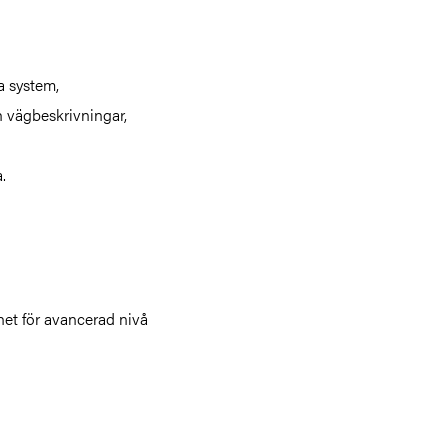
a system,
 vägbeskrivningar,
.
het för avancerad nivå