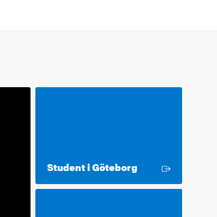
Extern länk
Student i Göteborg