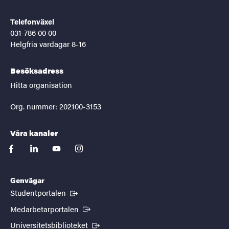
Telefonväxel
031-786 00 00
Helgfria vardagar 8-16
Besöksadress
Hitta organisation
Org. nummer: 202100-3153
Våra kanaler
facebook
linkedin
youtube
instagram
Genvägar
(Extern länk)
Studentportalen
(Extern länk)
Medarbetarportalen
(Extern länk)
Universitetsbiblioteket