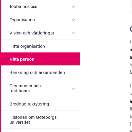
Undermeny för Jobba hos 
Jobba hos oss
Undermeny för Organisati
Organisation
Undermeny för Vision och 
Vision och värderingar
U
Hitta organisation
a
a
Hitta person
l
f
Rankning och erkännanden
Ceremonier och
H
Undermeny för Ceremonier 
traditioner
s
a
Breddad rekrytering
f
f
Historien om Göteborgs
universitet
F
f