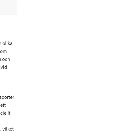
 olika
t om
g och
 vid
sporter
ett
ciellt
 vilket