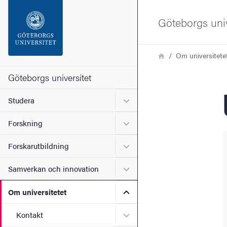
Sökfunktionen
Göteborgs univ
Sidfoten
Länkstig
Hem
Om universitete
Kontakta universitetet
Göteborgs universitet
Undermeny för Studera
Studera
Om webbplatsen
Undermeny för Forskning
Forskning
Undermeny för Forskarutbi
Forskarutbildning
Undermeny för Samverkan 
Samverkan och innovation
Undermeny för Om universi
Om universitetet
Undermeny för Kontakt
Kontakt