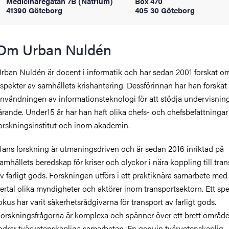
Medicinaregatan 7B (Natrium)
Box 470
oss
41390 Göteborg
405 30 Göteborg
on
Om Urban Nuldén
värderingar
rban Nuldén är docent i informatik och har sedan 2001 forskat om
spekter av samhällets krishantering. Dessförinnan har han forska
nvändningen av informationsteknologi för att stödja undervisnin
ärande. Under15 år har han haft olika chefs- och chefsbefattningar
orskningsinstitut och inom akademin.
ans forskning är utmaningsdriven och är sedan 2016 inriktad på
och traditioner
amhällets beredskap för kriser och olyckor i nära koppling till tran
v farligt gods. Forskningen utförs i ett praktiknära samarbete med 
lertal olika myndigheter och aktörer inom transportsektorn. Ett spe
okus har varit säkerhetsrådgivarna för transport av farligt gods.
orskningsfrågorna är komplexa och spänner över ett brett område,
odrar tvärvetenskapliga samarbeten. En genuin tvärvetenskaplig