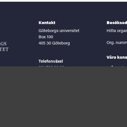
Kontakt
Besöksad
Göteborgs universitet
Hitta orga
Box 100
Org. numm
405 30 Göteborg
Våra kana
Telefonväxel
031-786 00 00
facebook
lin
Helgfria vardagar 8-16