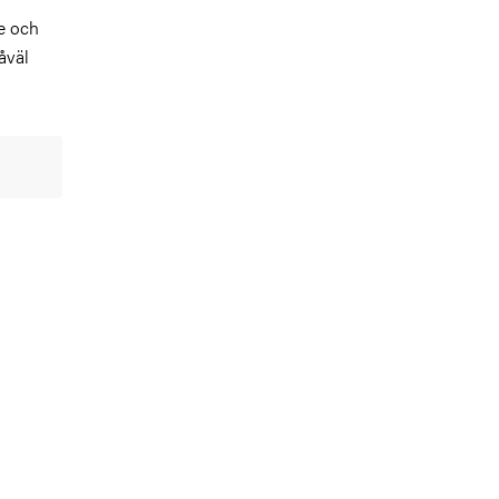
se och
åväl