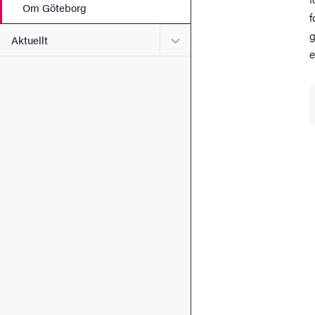
Om Göteborg
f
g
Undermeny för Aktuellt
Aktuellt
e