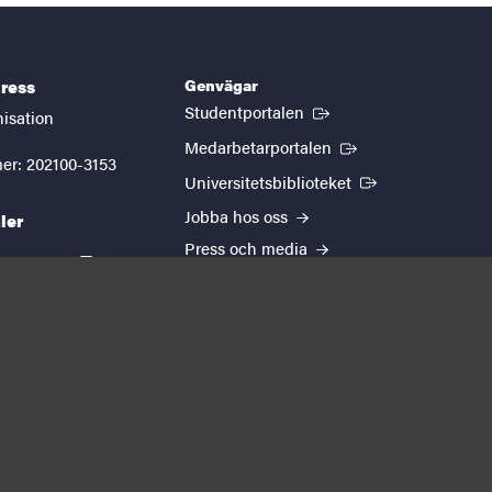
Genvägar
ress
(Extern länk)
Studentportalen
nisation
(Extern länk)
Medarbetarportalen
er: 202100-3153
(Extern länk)
Universitetsbiblioteket
Jobba hos oss
ler
Press och media
kedin
youtube
instagram
EUTOPIA
Om webbplatsen
Behandling av
personuppgifter
Cookie-inställningar
Tillgänglighetsredogörelse