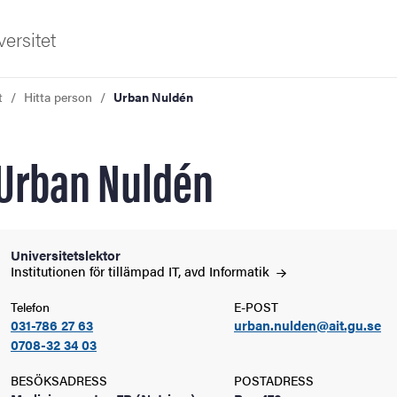
ersitet
t
Hitta person
Urban Nuldén
Urban Nuldén
ldning
Universitetslektor
Institutionen för tillämpad IT, avd
Informatik
och innovation
Telefon
E-POST
031-786 27 63
urban.nulden@ait.gu.se
tetet
0708-32 34 03
BESÖKSADRESS
POSTADRESS