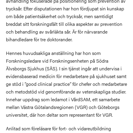
avhandling fokuserade på positionering som prevention av
trycksår. Efter disputationen har hon fördjupat sin kunskap
om både patientsäkerhet och trycksår, men samtidigt
breddat sitt forskningsfält till olika aspekter av prevention
och behandling av svårläkta sår. Är för närvarande
bihandledare för tre doktorander.
Hennes huvudsakliga anställning har hon som
Forskningsledare vid Forskningsenheten på Södra
Älvsborgs Sjukhus (SÄS). I sin tjänst ingår att undervisa i
evidensbaserad medicin för medarbetare på sjukhuset samt
ge stöd i ”good clinical practice” för chefer och medarbetare
och metodstöd vid genomförande av vetenskapliga studier.
Innehar uppdrag som ledamot i VårdSAM, ett samarbete
mellan Västra Götalandsregionen (VGR) och Göteborgs
universitet, där hon deltar som representant för VGR.
Anlitad som föreläsare för fort- och vidareutbildning