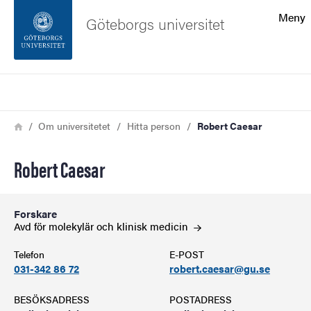
Sökfunktionen
Meny
Göteborgs universitet
Sidfoten
Sök
Kontakta universitetet
Länkstig
Hem
Om universitetet
Hitta person
Robert Caesar
Om webbplatsen
Robert Caesar
Forskare
Avd för molekylär och klinisk
medicin
Telefon
E-POST
031-342 86 72
robert.caesar@gu.se
BESÖKSADRESS
POSTADRESS