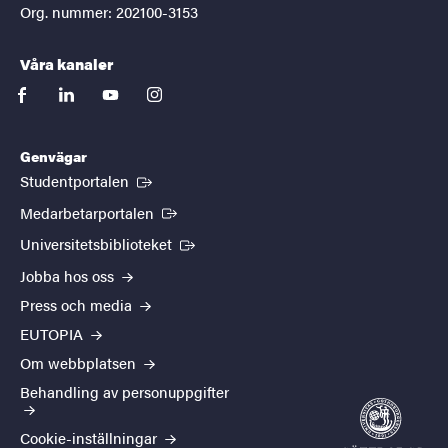
Org. nummer: 202100-3153
Våra kanaler
facebook
linkedin
youtube
instagram
Genvägar
(Extern länk)
Studentportalen
(Extern länk)
Medarbetarportalen
(Extern länk)
Universitetsbiblioteket
Jobba hos oss
Press och media
EUTOPIA
Om webbplatsen
Behandling av personuppgifter
Cookie-inställningar