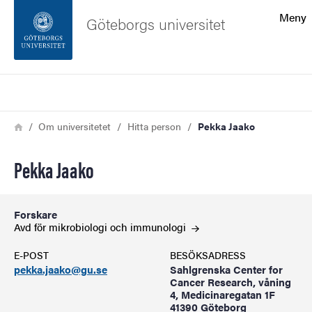
Sökfunktionen
Meny
Göteborgs universitet
Sidfoten
Sök
Kontakta universitetet
Länkstig
Hem
Om universitetet
Hitta person
Pekka Jaako
Om webbplatsen
Pekka Jaako
Forskare
Avd för mikrobiologi och
immunologi
E-POST
BESÖKSADRESS
pekka.jaako@gu.se
Sahlgrenska Center for
Cancer Research, våning
4, Medicinaregatan 1F
41390 Göteborg