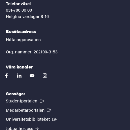
Telefonväxel
031-786 00 00
Helgfria vardagar 8-16
Besöksadress
Hitta organisation
Org. nummer: 202100-3153
Våra kanaler
facebook
linkedin
youtube
instagram
Genvägar
(Extern länk)
Studentportalen
(Extern länk)
Medarbetarportalen
(Extern länk)
Universitetsbiblioteket
Jobba hos oss