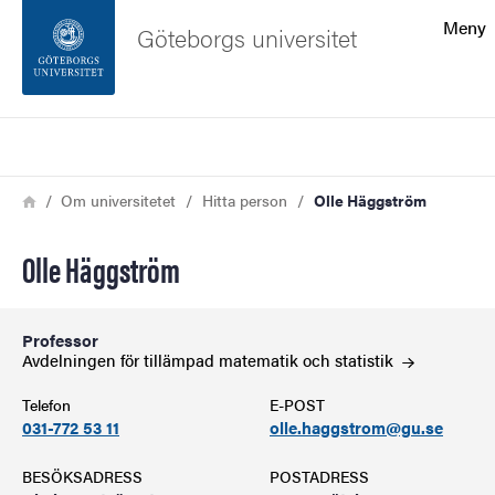
Sökfunktionen
Meny
Göteborgs universitet
Sidfoten
Sök
Kontakta universitetet
Länkstig
Hem
Om universitetet
Hitta person
Olle Häggström
Om webbplatsen
Olle Häggström
Professor
Avdelningen för tillämpad matematik och
statistik
Telefon
E-POST
031-772 53 11
olle.haggstrom@gu.se
BESÖKSADRESS
POSTADRESS