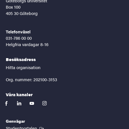
Göteborgs universitet
Box 100
405 30 Göteborg
Telefonväxel
031-786 00 00
Helgfria vardagar 8-16
Besöksadress
Hitta organisation
Org. nummer: 202100-3153
Våra kanaler
facebook
linkedin
youtube
instagram
Genvägar
(Extern länk)
Studentportalen