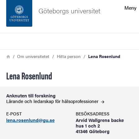
Sökfunktionen
Meny
Göteborgs universitet
Sidfoten
Sök
Kontakta universitetet
Länkstig
Hem
Om universitetet
Hitta person
Lena Rosenlund
Om webbplatsen
Lena Rosenlund
Anknuten till forskning
Lärande och ledarskap för
hälsoprofessioner
E-POST
BESÖKSADRESS
lena.rosenlund@gu.se
Arvid Wallgrens backe
hus 1 och 2
41346 Göteborg