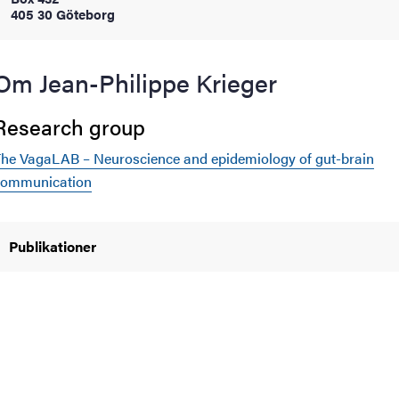
405 30 Göteborg
oss
on
Om Jean-Philippe Krieger
värderingar
Research group
he VagaLAB – Neuroscience and epidemiology of gut-brain
communication
Publikationer
och traditioner