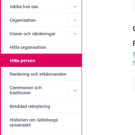
Undermeny för Jobba hos 
Jobba hos oss
Undermeny för Organisati
Organisation
Undermeny för Vision och 
Vision och värderingar
Hitta organisation
T
Hitta person
Rankning och erkännanden
Ceremonier och
Undermeny för Ceremonier 
traditioner
Breddad rekrytering
Historien om Göteborgs
universitet