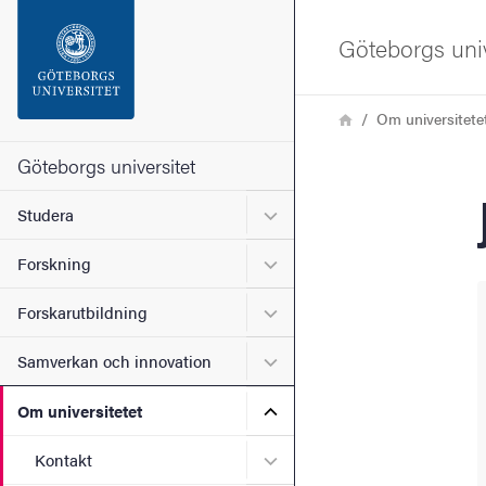
Sökfunktionen
Göteborgs univ
Sidfoten
Länkstig
Hem
Om universitete
Kontakta universitetet
Göteborgs universitet
Undermeny för Studera
Studera
Om webbplatsen
Undermeny för Forskning
Forskning
Undermeny för Forskarutbi
Forskarutbildning
Undermeny för Samverkan 
Samverkan och innovation
Undermeny för Om universi
Om universitetet
Undermeny för Kontakt
Kontakt