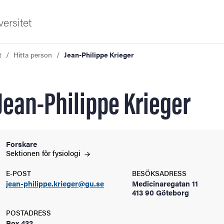
ersitet
t
Hitta person
Jean-Philippe Krieger
Jean-Philippe Krieger
ldning
Forskare
Sektionen för
fysiologi
och innovation
E-POST
BESÖKSADRESS
jean-philippe.krieger@gu.se
Medicinaregatan 11
tetet
413 90 Göteborg
POSTADRESS
Box 432