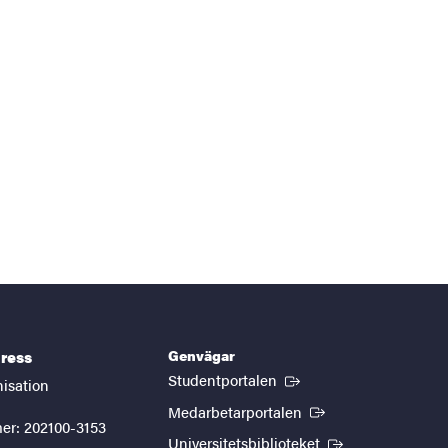
Genvägar
ress
(Extern länk)
Studentportalen
nisation
(Extern länk)
Medarbetarportalen
er: 202100-3153
(Extern länk)
Universitetsbiblioteket