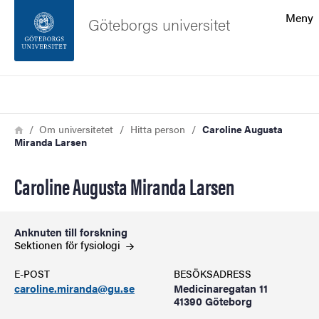
Sökfunktionen
Meny
Göteborgs universitet
Sidfoten
Sök
Kontakta universitetet
Länkstig
Hem
Om universitetet
Hitta person
Caroline Augusta
Miranda Larsen
Om webbplatsen
Caroline Augusta Miranda Larsen
Anknuten till forskning
Sektionen för
fysiologi
E-POST
BESÖKSADRESS
caroline.miranda@gu.se
Medicinaregatan 11
41390 Göteborg