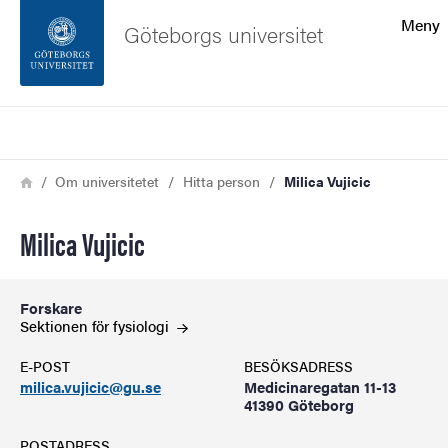
Sökfunktionen
Meny
Göteborgs universitet
Sidfoten
Sök
Kontakta universitetet
Länkstig
Hem
Om universitetet
Hitta person
Milica Vujicic
Om webbplatsen
Milica Vujicic
Forskare
Sektionen för
fysiologi
E-POST
BESÖKSADRESS
milica.vujicic@gu.se
Medicinaregatan 11-13
41390 Göteborg
POSTADRESS