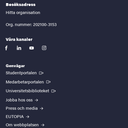
Besöksadress
Hitta organisation
Org. nummer: 202100-3153
Våra kanaler
facebook
linkedin
youtube
instagram
Genvägar
(Extern länk)
Studentportalen
(Extern länk)
Medarbetarportalen
(Extern länk)
Universitetsbiblioteket
Jobba hos oss
Press och media
EUTOPIA
Om webbplatsen