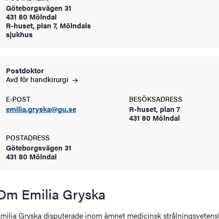
Göteborgsvägen 31
oss
431 80 Mölndal
R-huset, plan 7, Mölndals
on
sjukhus
värderingar
Postdoktor
Avd för
handkirurgi
E-POST
BESÖKSADRESS
emilia.gryska@gu.se
R-huset, plan 7
431 80 Mölndal
POSTADRESS
och traditioner
Göteborgsvägen 31
431 80 Mölndal
Om Emilia Gryska
milia Gryska disputerade inom ämnet medicinsk strålningsvetens