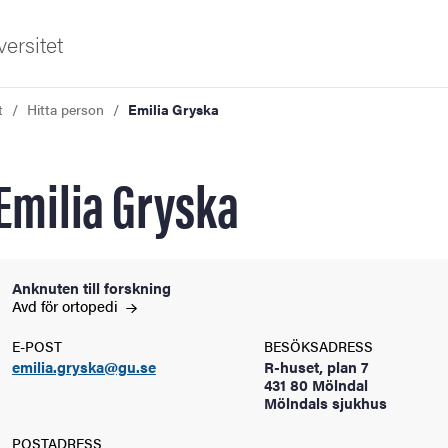
ersitet
t
Hitta person
Emilia Gryska
Emilia Gryska
ldning
Anknuten till forskning
Avd för
ortopedi
och innovation
E-POST
BESÖKSADRESS
emilia.gryska@gu.se
R-huset, plan 7
tetet
431 80 Mölndal
Mölndals sjukhus
POSTADRESS