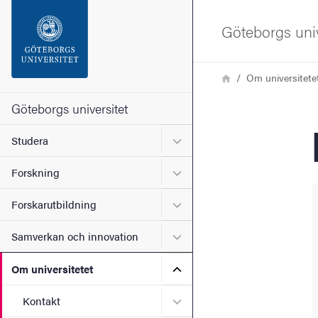
Sökfunktionen
Göteborgs univ
Sidfoten
Länkstig
Hem
Om universitete
Kontakta universitetet
Göteborgs universitet
Undermeny för Studera
Studera
Om webbplatsen
Undermeny för Forskning
Forskning
Undermeny för Forskarutbi
Forskarutbildning
Undermeny för Samverkan 
Samverkan och innovation
Undermeny för Om universi
Om universitetet
Undermeny för Kontakt
Kontakt