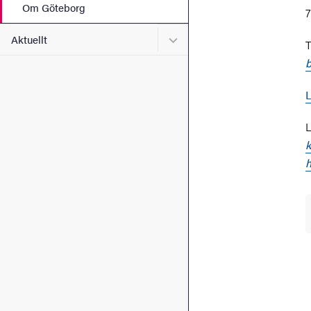
Om Göteborg
7
Undermeny för Aktuellt
Aktuellt
T
b
L
L
k
h