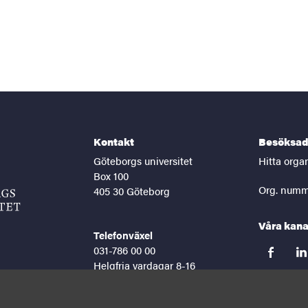
Kontakt
Besöksad
Göteborgs universitet
Hitta orga
Box 100
Org. numm
405 30 Göteborg
Våra kana
Telefonväxel
031-786 00 00
facebook
lin
Helgfria vardagar 8-16