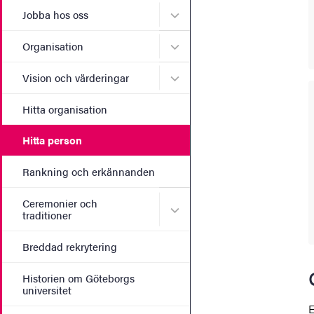
Undermeny för Jobba hos 
Jobba hos oss
Undermeny för Organisati
Organisation
Undermeny för Vision och 
Vision och värderingar
Hitta organisation
Hitta person
Rankning och erkännanden
Ceremonier och
Undermeny för Ceremonier 
traditioner
Breddad rekrytering
Historien om Göteborgs
universitet
E