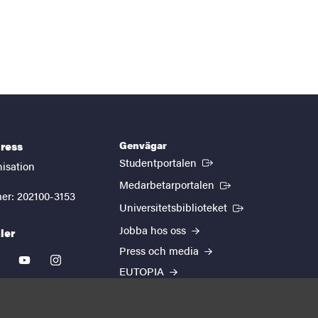
Genvägar
ress
(Extern länk)
Studentportalen
nisation
(Extern länk)
Medarbetarportalen
er: 202100-3153
(Extern länk)
Universitetsbiblioteket
Jobba hos oss
ler
Press och media
kedin
youtube
instagram
EUTOPIA
Om webbplatsen
Behandling av