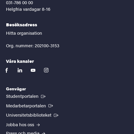
031-786 00 00
Helgfria vardagar 8-16
Besöksadress
Hitta organisation
Org. nummer: 202100-3153
Våra kanaler
facebook
linkedin
youtube
instagram
Genvägar
(Extern länk)
Studentportalen
(Extern länk)
Medarbetarportalen
(Extern länk)
Universitetsbiblioteket
Jobba hos oss
Press och media