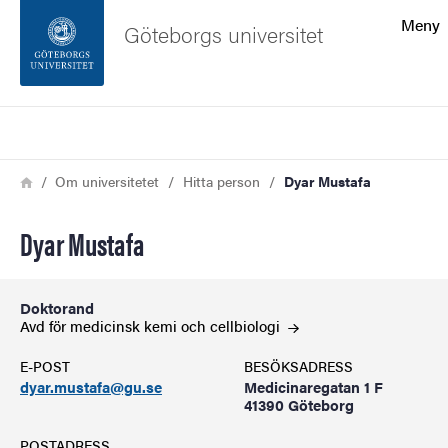
Sökfunktionen
Meny
Göteborgs universitet
Sidfoten
Sök
Kontakta universitetet
Länkstig
Hem
Om universitetet
Hitta person
Dyar Mustafa
Om webbplatsen
Dyar Mustafa
Doktorand
Avd för medicinsk kemi och
cellbiologi
E-POST
BESÖKSADRESS
dyar.mustafa@gu.se
Medicinaregatan 1 F
41390 Göteborg
POSTADRESS