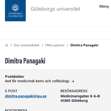
Sökfunktionen
Meny
Göteborgs universitet
Sidfoten
Sök
Kontakta universitetet
Länkstig
Hem
Om universitetet
Hitta person
Dimitra Panagaki
Om webbplatsen
Dimitra Panagaki
Postdoktor
Avd för medicinsk kemi och
cellbiologi
E-POST
BESÖKSADRESS
dimitra.panagaki@gu.se
Medicinaregatan 9 A-B
41390 Göteborg
POSTADRESS