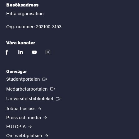
Besöksadress
Hitta organisation
Org. nummer: 202100-3153
Våra kanaler
facebook
linkedin
youtube
instagram
Genvägar
(Extern länk)
Studentportalen
(Extern länk)
Medarbetarportalen
(Extern länk)
Universitetsbiblioteket
Jobba hos oss
Press och media
EUTOPIA
Om webbplatsen