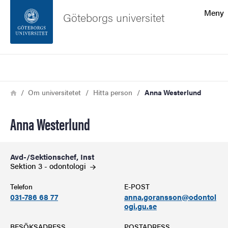
Sökfunktionen
Meny
Göteborgs universitet
Sidfoten
Sök
Kontakta universitetet
Länkstig
Hem
Om universitetet
Hitta person
Anna Westerlund
Om webbplatsen
Anna Westerlund
Avd-/Sektionschef, Inst
Sektion 3 -
odontologi
Telefon
E-POST
031-786 68 77
anna.goransson@odontol
ogi.gu.se
BESÖKSADRESS
POSTADRESS