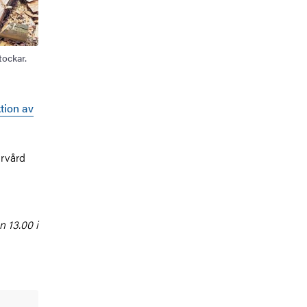
tockar.
tion av
urvård
n 13.00 i