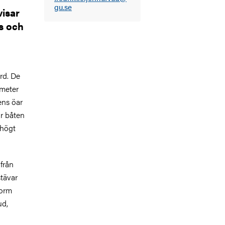
gu.se
visar
ås och
rd. De
 meter
ens öar
är båten
 högt
från
stävar
form
ud,