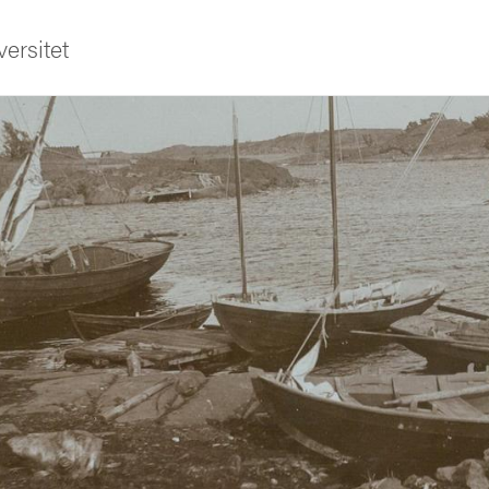
ersitet
ldning
och innovation
tetet