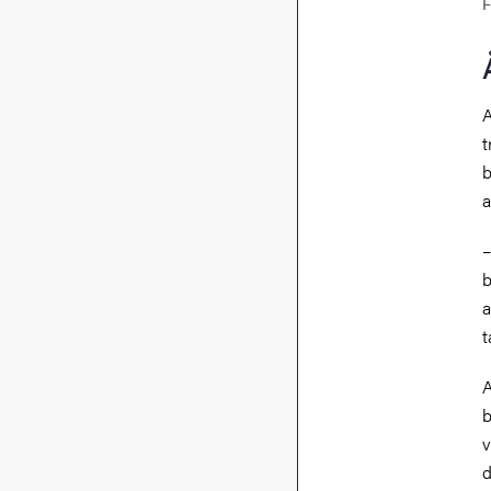
F
A
t
b
a
–
b
a
t
A
b
v
d