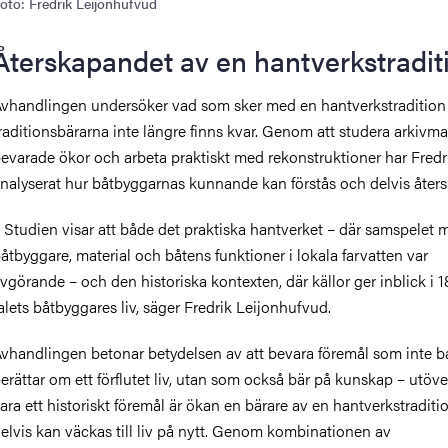
oto: Fredrik Leijonhufvud
Återskapandet av en hantverkstradi
vhandlingen undersöker vad som sker med en hantverkstradition
raditionsbärarna inte längre finns kvar. Genom att studera arkivmat
evarade ökor och arbeta praktiskt med rekonstruktioner har Fredr
nalyserat hur båtbyggarnas kunnande kan förstås och delvis åters
 Studien visar att både det praktiska hantverket – där samspelet 
åtbyggare, material och båtens funktioner i lokala farvatten var
vgörande – och den historiska kontexten, där källor ger inblick i 
alets båtbyggares liv, säger Fredrik Leijonhufvud.
vhandlingen betonar betydelsen av att bevara föremål som inte b
erättar om ett förflutet liv, utan som också bär på kunskap – utöve
ara ett historiskt föremål är ökan en bärare av en hantverkstradit
elvis kan väckas till liv på nytt.
Genom kombinationen av