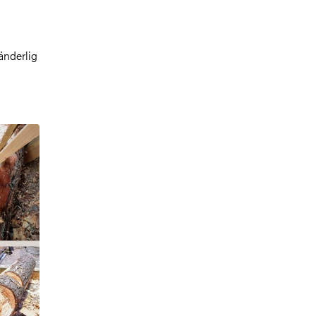
.
änderlig