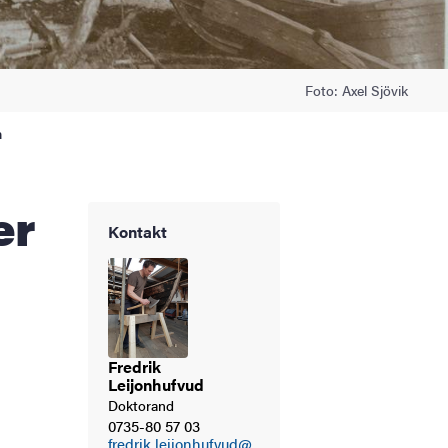
Foto: Axel Sjövik
n
Kontakt
Fredrik
Leijonhufvud
Doktorand
0735-80 57 03
fredrik.leijonhufvud@