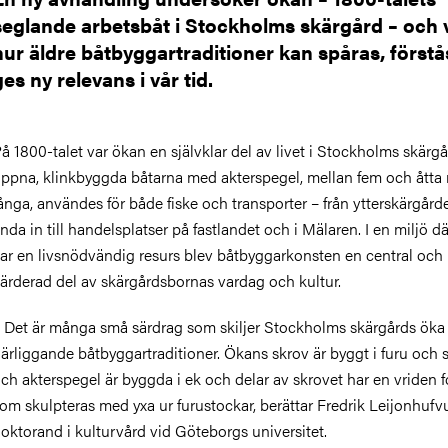
seglande arbetsbåt i Stockholms skärgård – och 
hur äldre båtbyggartraditioner kan spåras, först
ges ny relevans i vår tid.
å 1800-talet var ökan en självklar del av livet i Stockholms skärgå
ppna, klinkbyggda båtarna med akterspegel, mellan fem och åtta
ånga, användes för både fiske och transporter – från ytterskärgård
nda in till handelsplatser på fastlandet och i Mälaren. I en miljö d
ar en livsnödvändig resurs blev båtbyggarkonsten en central och
ärderad del av skärgårdsbornas vardag och kultur.
 Det är många små särdrag som skiljer Stockholms skärgårds öka 
ärliggande båtbyggartraditioner. Ökans skrov är byggt i furu och 
ch akterspegel är byggda i ek och delar av skrovet har en vriden 
om skulpteras med yxa ur furustockar, berättar Fredrik Leijonhufv
oktorand i kulturvård vid Göteborgs universitet.