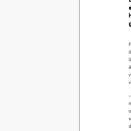
P
ö
l
ä
v
v
–
n
o
s
d