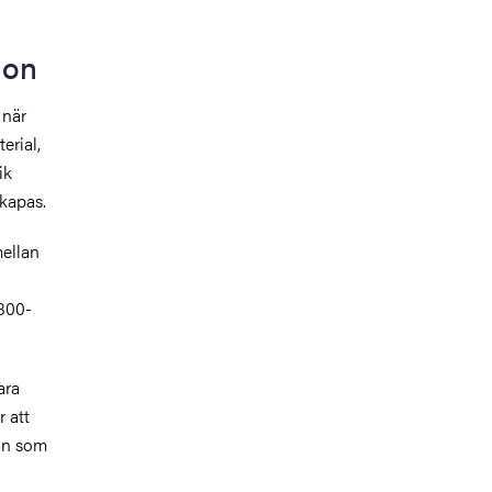
tion
 när
erial,
ik
kapas.
mellan
1800-
ara
r att
ion som