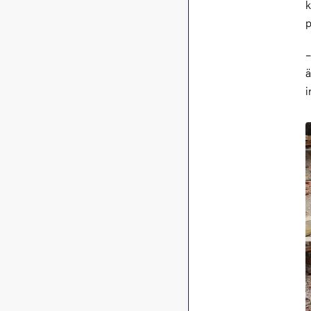
k
p
–
ä
i