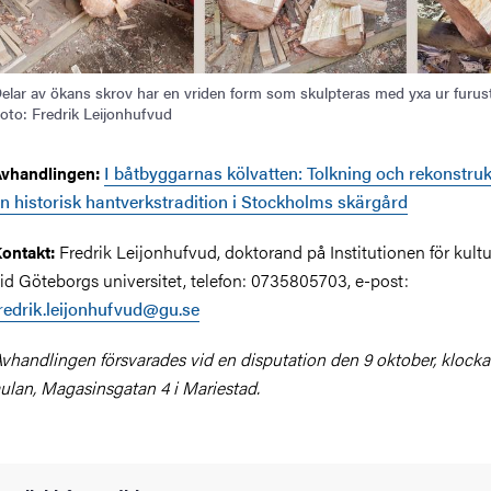
elar av ökans skrov har en vriden form som skulpteras med yxa ur furus
oto: Fredrik Leijonhufvud
I båtbyggarnas kölvatten: Tolkning och rekonstruk
vhandlingen:
n historisk hantverkstradition i Stockholms skärgård
Fredrik Leijonhufvud, doktorand på Institutionen för kult
ontakt:
id Göteborgs universitet, telefon: 0735805703, e-post:
redrik.leijonhufvud@gu.se
vhandlingen försvarades vid en disputation den 9 oktober, klocka
ulan, Magasinsgatan 4 i Mariestad.