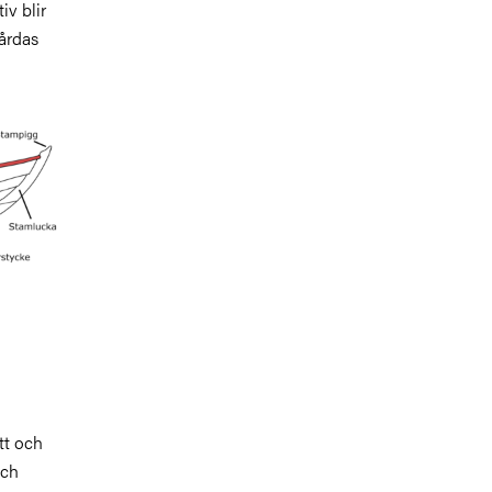
iv blir
vårdas
tt och
och