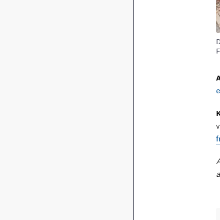
D
F
A
e
K
v
f
A
a