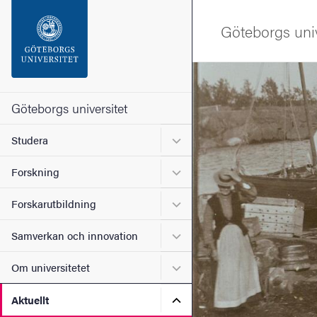
Sökfunktionen
Göteborgs univ
Sidfoten
Bild
Kontakta universitetet
Göteborgs universitet
Undermeny för Studera
Studera
Om webbplatsen
Undermeny för Forskning
Forskning
Undermeny för Forskarutbi
Forskarutbildning
Undermeny för Samverkan 
Samverkan och innovation
Undermeny för Om universi
Om universitetet
Undermeny för Aktuellt
Aktuellt