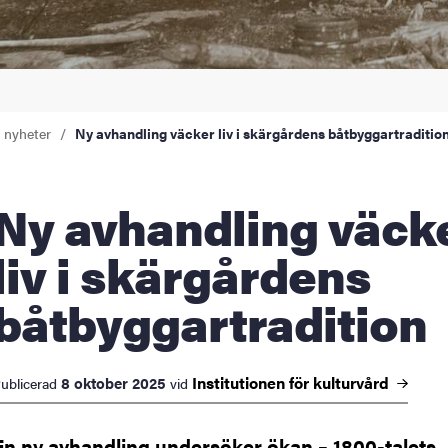
a nyheter
Ny avhandling väcker liv i skärgårdens båtbyggartraditio
vhandling väcker
liv i skärgårdens
båtbyggartradition
Institutionen för
kulturvård
8 oktober 2025
ublicerad
vid
En ny avhandling undersöker ökan – 1800-talets