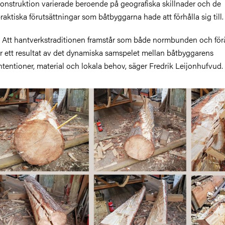
onstruktion varierade beroende på geografiska skillnader och de
raktiska förutsättningar som båtbyggarna hade att förhålla sig till
Att hantverkstraditionen framstår som både normbunden och för
r ett resultat av det dynamiska samspelet mellan båtbyggarens
ntentioner, material och lokala behov, säger Fredrik Leijonhufvud.