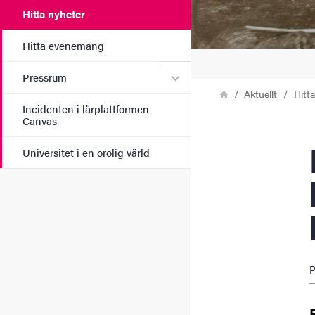
Hitta nyheter
Hitta evenemang
Undermeny för Pressrum
Pressrum
Länkstig
Hem
Aktuellt
Hitt
Incidenten i lärplattformen
Canvas
Ny a
Universitet i en orolig värld
P