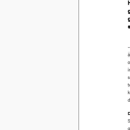
–
ä
o
i
s
t
k
d
D
S
g