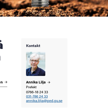
Kontakt
m
en
Annika
Lilja
Prefekt
0766-18 24 33
031-786 24 33
annika.lilja@ped.gu.se