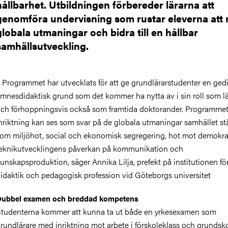
hållbarhet. Utbildningen förbereder lärarna att
genomföra undervisning som rustar eleverna att
globala utmaningar och bidra till en hållbar
samhällsutveckling.
 Programmet har utvecklats för att ge grundlärarstudenter en ged
mnesdidaktisk grund som det kommer ha nytta av i sin roll som lä
ch förhoppningsvis också som framtida doktorander. Programme
nriktning kan ses som svar på de globala utmaningar samhället står
om miljöhot, social och ekonomisk segregering, hot mot demokra
eknikutvecklingens påverkan på kommunikation och
unskapsproduktion, säger Annika Lilja, prefekt på institutionen fö
idaktik och pedagogisk profession vid Göteborgs universitet
ubbel examen och breddad kompetens
tudenterna kommer att kunna ta ut både en yrkesexamen som
rundlärare med inriktning mot arbete i förskoleklass och grundsk