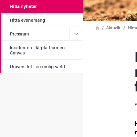
Hitta nyheter
Hitta evenemang
Länkstig
Hem
Aktuellt
Hitt
Undermeny för Pressrum
Pressrum
Incidenten i lärplattformen
Håll
Canvas
Universitet i en orolig värld
P