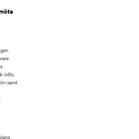
 möta
igen
rare
ts
 inför,
tin samt
r
olans