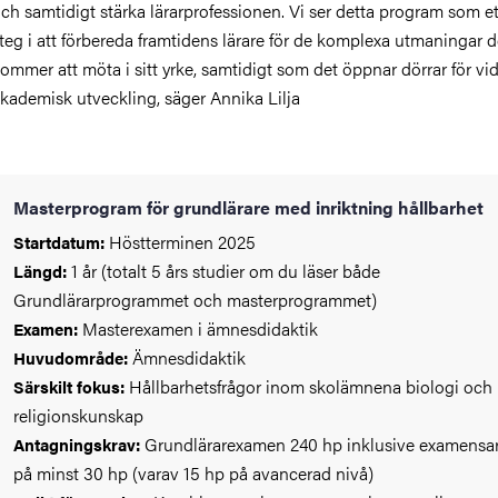
ch samtidigt stärka lärarprofessionen. Vi ser detta program som ett
teg i att förbereda framtidens lärare för de komplexa utmaningar 
ommer att möta i sitt yrke, samtidigt som det öppnar dörrar för vi
kademisk utveckling, säger Annika Lilja
Masterprogram för grundlärare med inriktning hållbarhet
Höstterminen 2025
Startdatum:
1 år (totalt 5 års studier om du läser både
Längd:
Grundlärarprogrammet och masterprogrammet)
Masterexamen i ämnesdidaktik
Examen:
Ämnesdidaktik
Huvudområde:
Hållbarhetsfrågor inom skolämnena biologi och
Särskilt fokus:
religionskunskap
Grundlärarexamen 240 hp inklusive examensa
Antagningskrav:
på minst 30 hp (varav 15 hp på avancerad nivå)