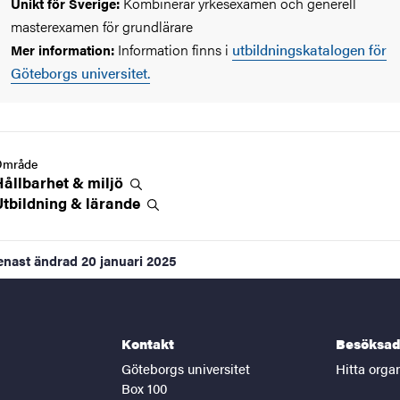
Kombinerar yrkesexamen och generell
Unikt för Sverige:
masterexamen för grundlärare
Information finns i
utbildningskatalogen för
Mer information:
Göteborgs universitet.
Område
Hållbarhet &
miljö
Utbildning &
lärande
enast ändrad
20 januari 2025
Kontakt
Besöksad
Göteborgs universitet
Hitta orga
Box 100