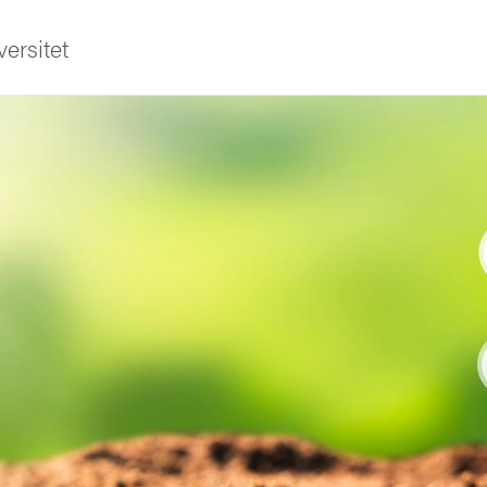
ersitet
ldning
och innovation
tetet