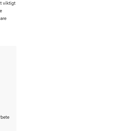
 viktigt
de
dare
rbete