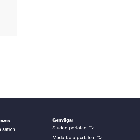
Genvägar
ress
(Extern länk)
Studentportalen
nisation
(Extern länk)
Medarbetarportalen