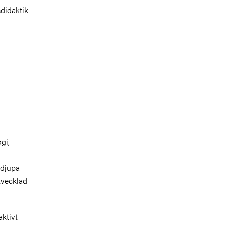
sdidaktik
gi,
 djupa
tvecklad
aktivt