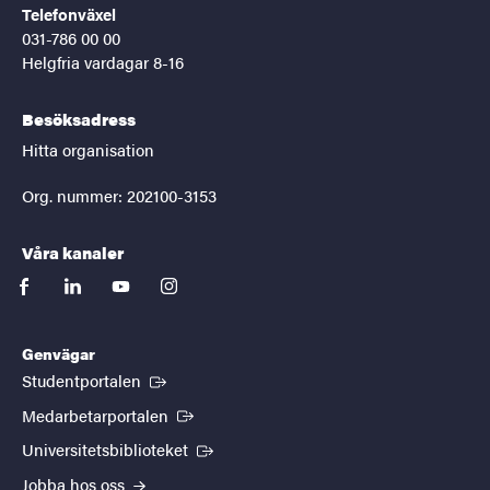
Telefonväxel
031-786 00 00
Helgfria vardagar 8-16
Besöksadress
Hitta organisation
Org. nummer: 202100-3153
Våra kanaler
facebook
linkedin
youtube
instagram
Genvägar
(Extern länk)
Studentportalen
(Extern länk)
Medarbetarportalen
(Extern länk)
Universitetsbiblioteket
Jobba hos oss