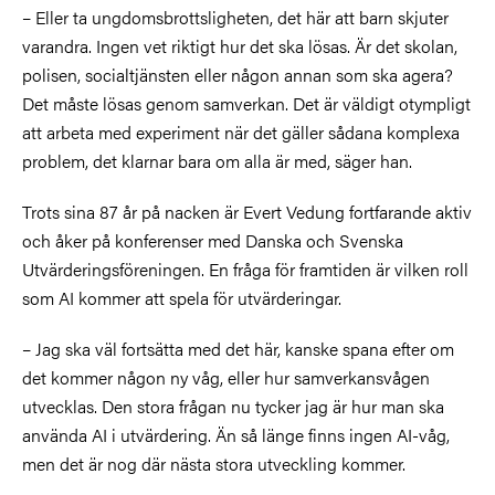
– Eller ta ungdomsbrottsligheten, det här att barn skjuter
varandra. Ingen vet riktigt hur det ska lösas. Är det skolan,
polisen, socialtjänsten eller någon annan som ska agera?
Det måste lösas genom samverkan. Det är väldigt otympligt
att arbeta med experiment när det gäller sådana komplexa
problem, det klarnar bara om alla är med, säger han.
Trots sina 87 år på nacken är Evert Vedung fortfarande aktiv
och åker på konferenser med Danska och Svenska
Utvärderingsföreningen. En fråga för framtiden är vilken roll
som AI kommer att spela för utvärderingar.
– Jag ska väl fortsätta med det här, kanske spana efter om
det kommer någon ny våg, eller hur samverkansvågen
utvecklas. Den stora frågan nu tycker jag är hur man ska
använda AI i utvärdering. Än så länge finns ingen AI-våg,
men det är nog där nästa stora utveckling kommer.