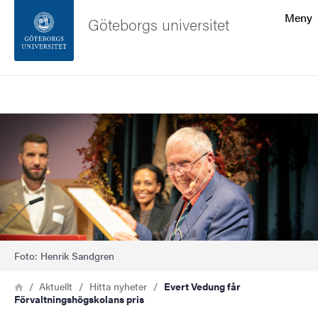
Sökfunktionen
Meny
Göteborgs universitet
Sidfoten
Sök
Kontakta universitetet
Bild
Om webbplatsen
Foto: Henrik Sandgren
Länkstig
Hem
Aktuellt
Hitta nyheter
Evert Vedung får
Förvaltningshögskolans pris