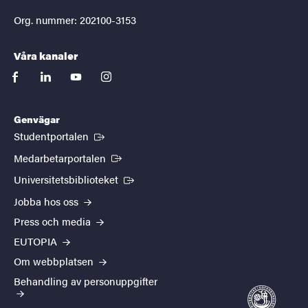
Org. nummer: 202100-3153
Våra kanaler
facebook
linkedin
youtube
instagram
Genvägar
(Extern länk)
Studentportalen
(Extern länk)
Medarbetarportalen
(Extern länk)
Universitetsbiblioteket
Jobba hos oss
Press och media
EUTOPIA
Om webbplatsen
Behandling av personuppgifter