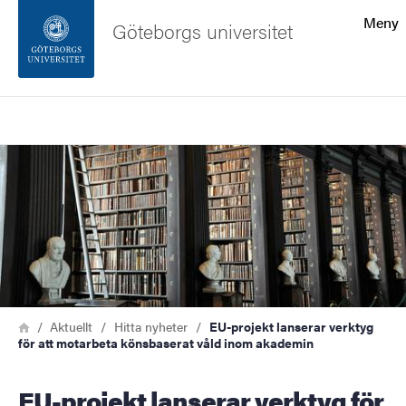
Sökfunktionen
Meny
Göteborgs universitet
Sidfoten
Sök
Kontakta universitetet
Bild
Om webbplatsen
Länkstig
Hem
Aktuellt
Hitta nyheter
EU-projekt lanserar verktyg
för att motarbeta könsbaserat våld inom akademin
EU-projekt lanserar verktyg för