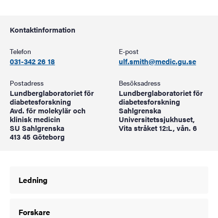
Kontaktinformation
Telefon
E-post
031-342 26 18
ulf.smith@medic.gu.se
Postadress
Besöksadress
Lundberglaboratoriet för
Lundberglaboratoriet för
diabetesforskning
diabetesforskning
Avd. för molekylär och
Sahlgrenska
klinisk medicin
Universitetssjukhuset,
SU Sahlgrenska
Vita stråket 12:L, vån. 6
413 45 Göteborg
Ledning
Forskare