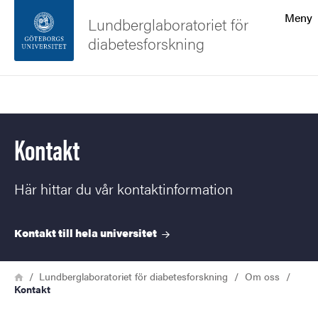
Sökfunktionen
Meny
Lundberglaboratoriet för
diabetesforskning
Sidfoten
Sök
Kontakta universitetet
Kontakt
Om webbplatsen
Här hittar du vår kontaktinformation
Kontakt till hela
universitet
Länkstig
Hem
Lundberglaboratoriet för diabetesforskning
Om oss
Kontakt