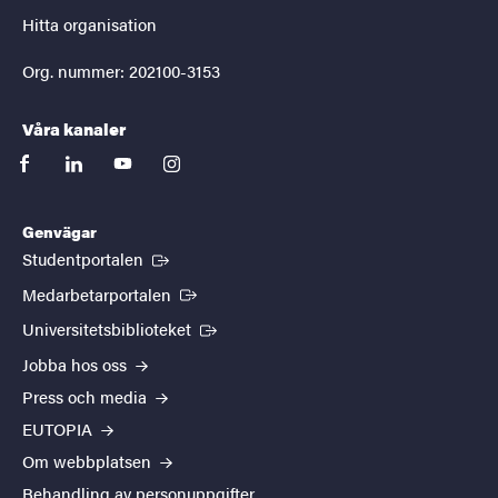
Hitta organisation
Org. nummer: 202100-3153
Våra kanaler
facebook
linkedin
youtube
instagram
Genvägar
(Extern länk)
Studentportalen
(Extern länk)
Medarbetarportalen
(Extern länk)
Universitetsbiblioteket
Jobba hos oss
Press och media
EUTOPIA
Om webbplatsen
Behandling av personuppgifter