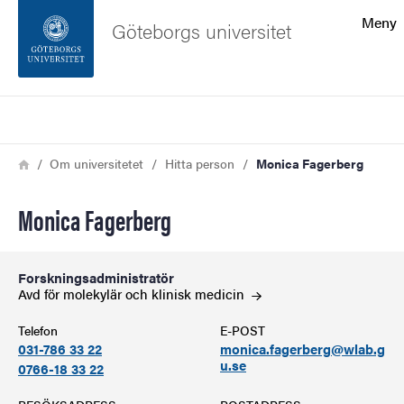
Sökfunktionen
Meny
Göteborgs universitet
Sidfoten
Sök
Kontakta universitetet
Länkstig
Hem
Om universitetet
Hitta person
Monica Fagerberg
Om webbplatsen
Monica Fagerberg
Forskningsadministratör
Avd för molekylär och klinisk
medicin
Telefon
E-POST
031-786 33 22
monica.fagerberg@wlab.g
u.se
0766-18 33 22