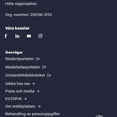
Hitta organisation
Org. nummer: 202100-3153
Våra kanaler
facebook
linkedin
youtube
instagram
Genvägar
(Extern länk)
Studentportalen
(Extern länk)
Medarbetarportalen
(Extern länk)
Universitetsbiblioteket
Jobba hos oss
Press och media
EUTOPIA
Om webbplatsen
Behandling av personuppgifter