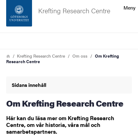
Sökfunktionen
Meny
Krefting Research Centre
Sidfoten
Sök
Kontakta universitetet
Länkstig
Hem
Krefting Research Centre
Om oss
Om Krefting
Research Centre
Om webbplatsen
Sidans innehåll
Om Krefting Research Centre
Här kan du läsa mer om Krefting Research
Centre, om vår historia, våra mål och
samarbetspartners.