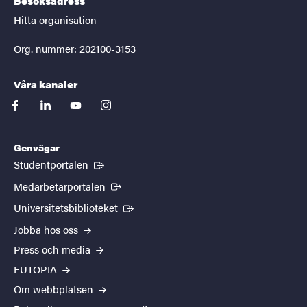
Besöksadress
Hitta organisation
Org. nummer: 202100-3153
Våra kanaler
facebook
linkedin
youtube
instagram
Genvägar
(Extern länk)
Studentportalen
(Extern länk)
Medarbetarportalen
(Extern länk)
Universitetsbiblioteket
Jobba hos oss
Press och media
EUTOPIA
Om webbplatsen