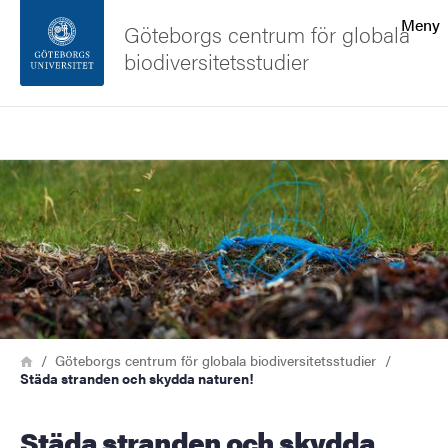
Sökfunktionen
Meny
Göteborgs centrum för globala
biodiversitetsstudier
Sidfoten
Sök
Kontakta universitetet
Bild
Om webbplatsen
Länkstig
Hem
Göteborgs centrum för globala biodiversitetsstudier
Städa stranden och skydda naturen!
Städa stranden och skydda