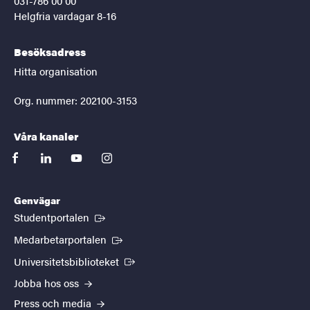
031-786 00 00
Helgfria vardagar 8-16
Besöksadress
Hitta organisation
Org. nummer: 202100-3153
Våra kanaler
facebook
linkedin
youtube
instagram
Genvägar
(Extern länk)
Studentportalen
(Extern länk)
Medarbetarportalen
(Extern länk)
Universitetsbiblioteket
Jobba hos oss
Press och media