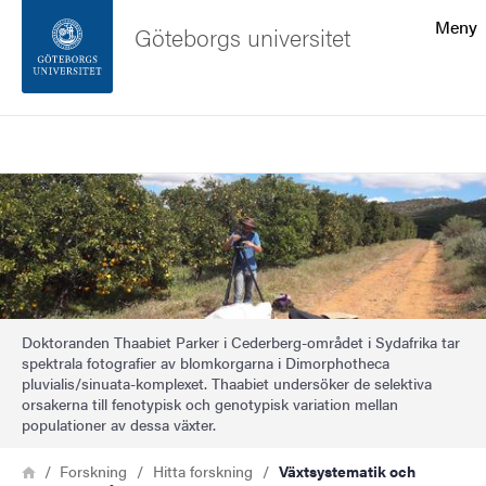
Sökfunktionen
Meny
Göteborgs universitet
Sidfoten
Sök
Kontakta universitetet
Bild
Om webbplatsen
Doktoranden Thaabiet Parker i Cederberg-området i Sydafrika tar
spektrala fotografier av blomkorgarna i Dimorphotheca
pluvialis/sinuata-komplexet. Thaabiet undersöker de selektiva
orsakerna till fenotypisk och genotypisk variation mellan
populationer av dessa växter.
Länkstig
Hem
Forskning
Hitta forskning
Växtsystematik och