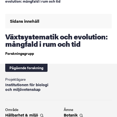
evolution: mångfald i rum och tid
Sidans innehåll
Växtsystematik och evolution:
mångfald i rum och tid
Forskningsgrupp
Pågående forskning
Projektägare
Institutionen för biologi
och miljövetenskap
Område
Ämne
Hållbarhet &
miljö
Botanik