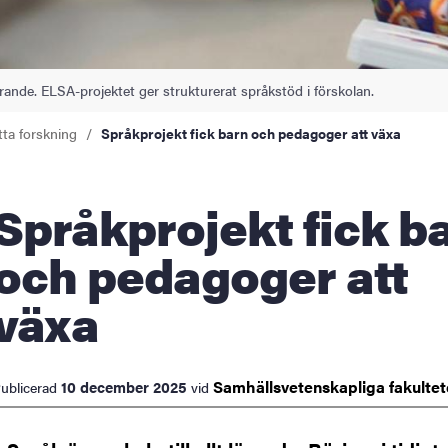
ningen
lärande. ELSA-projektet ger strukturerat språkstöd i förskolan.
ldning
tta forskning
Språkprojekt fick barn och pedagoger att växa
och innovation
tetet
projekt fick barn
och pedagoger att
växa
Samhällsvetenskapliga
fakulte
10 december 2025
ublicerad
vid