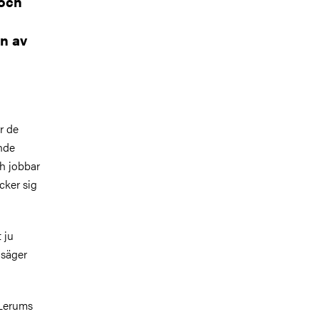
 och
en av
r de
nde
ch jobbar
cker sig
 ju
 säger
 Lerums