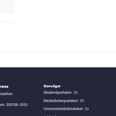
Genvägar
ress
(Extern länk)
Studentportalen
nisation
(Extern länk)
Medarbetarportalen
er: 202100-3153
(Extern länk)
Universitetsbiblioteket