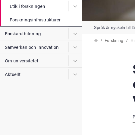
Undermeny för Etik i forsk
Etik i forskningen
Forskningsinfrastrukturer
Språk är nyckeln till 
Undermeny för Forskarutbi
Forskarutbildning
Länkstig
Hem
Forskning
Hi
Undermeny för Samverkan 
Samverkan och innovation
Undermeny för Om universi
Om universitetet
Språk
Undermeny för Aktuellt
Aktuellt
P