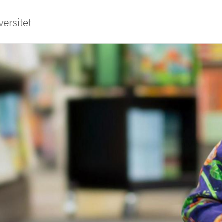
ersitet
sområden