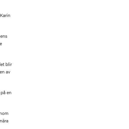
 Karin
nens
de
et blir
 en av
 på en
genom
 nära