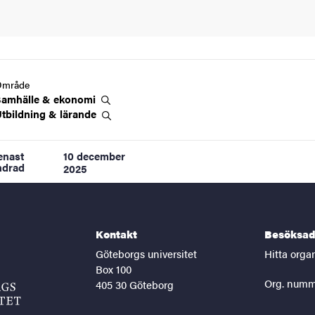
Område
Samhälle &
ekonomi
tbildning &
lärande
enast
10 december
ndrad
2025
Kontakt
Besöksad
Göteborgs universitet
Hitta orga
Box 100
Org. numm
405 30 Göteborg