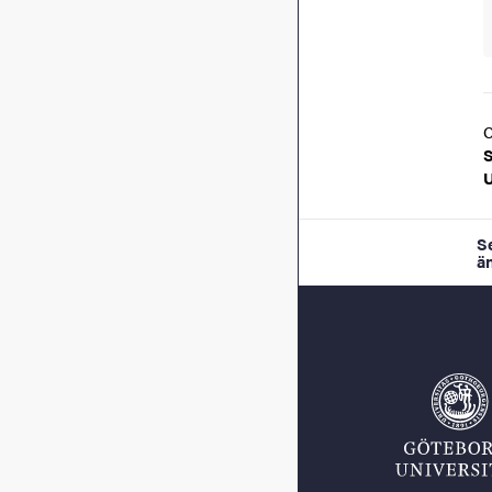
U
S
ä