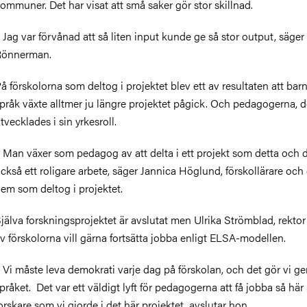
ommuner. Det har visat att små saker gör stor skillnad.
 Jag var förvånad att så liten input kunde ge så stor output, säger
Rönnerman.
å förskolorna som deltog i projektet blev ett av resultaten att bar
pråk växte alltmer ju längre projektet pågick. Och pedagogerna, 
tvecklades i sin yrkesroll.
 Man växer som pedagog av att delta i ett projekt som detta och d
ckså ett roligare arbete, säger Jannica Höglund, förskollärare och
em som deltog i projektet.
jälva forskningsprojektet är avslutat men Ulrika Strömblad, rektor
v förskolorna vill gärna fortsätta jobba enligt ELSA-modellen.
 Vi måste leva demokrati varje dag på förskolan, och det gör vi 
pråket.
Det var ett väldigt lyft för pedagogerna att få jobba så här
orskare som vi gjorde i det här projektet, avslutar hon.