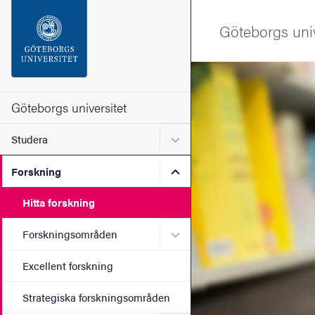
Sökfunktionen
Göteborgs univ
Sidfoten
Bild
Kontakta universitetet
Göteborgs universitet
Undermeny för Studera
Studera
Om webbplatsen
Undermeny för Forskning
Forskning
Hitta forskning
Undermeny för Forskning
Forskningsområden
Excellent forskning
Strategiska forskningsområden