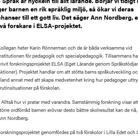
– Språk är nyckeln till allt lärande. Börjar vi tidigt
ger barnen en rik språklig miljö, så ökar vi deras
chanser till ett gott liv. Det säger Ann Nordberg, 
två forskare i ELSA-projektet.
ollegan heter Karin Rönnerman och de är båda verksamma vid
nstitutionen för pedagogik och specialpedagogik. Tillsammans ha
rivit forskningsprojektet ELSA (Eget Lärande genom Språkstödja
ktioner). Projektet handlar om att stötta barns språkutveckling o
land annat med att skapa medvetenhet kring hur pedagoger uttry
 rutinsituationer på förskolan.
 Alltså hur vi pratar med varandra. Samstämmig forskning visar att
törre ordförråd barnen erövrar desto bättre skolresultat kan de nå,
nn Nordberg.
orskningsprojektet genomfördes på två förskolor i Lilla Edet och