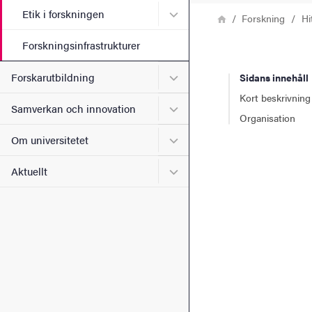
Undermeny för Etik i forsk
Etik i forskningen
Länkstig
Hem
Forskning
Hi
Forskningsinfrastrukturer
Undermeny för Forskarutbi
Forskarutbildning
Sidans innehåll
Kort beskrivning
Undermeny för Samverkan 
Samverkan och innovation
Organisation
Undermeny för Om universi
Om universitetet
Undermeny för Aktuellt
Aktuellt