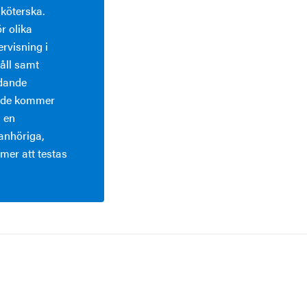
sköterska.
r olika
rvisning i
åll samt
idande
kede kommer
 en
anhöriga,
mer att testas