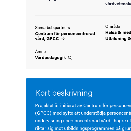
vårdvetensk
Område
Samarbetspartners
Hälsa &
med
Centrum för personcentrerad
vård,
GPCC
Utbildning 
Ämne
Vårdpedagogik
Kort beskrivning
Projektet är initierat av Centrum för personce
(GPCC) med syfte att understödja personcentr
undervisning i personcentrerad vård i högre u
riktar sig mot utbildningsprogrammen på grun