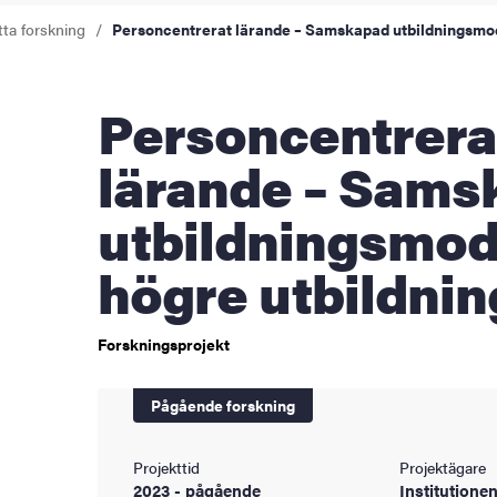
ningen
tta forskning
Personcentrerat lärande – Samskapad utbildningsmodu
Personcentrerat
ldning
lärande – Sams
och innovation
utbildningsmodu
tetet
högre utbildnin
Forskningsprojekt
Pågående forskning
Projekttid
Projektägare
2023 - pågående
Institutionen