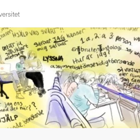
ersitet
sområden