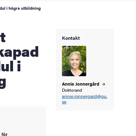
l i högre utbildning
Kontakt
kapad
l i
g
Annie
Jonnergård
Doktorand
annie.jonnergard@gu.
se
 för