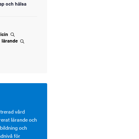
ap och hälsa
icin
&
lärande
ntrerad vård
erat lärande och
tbildning och
dnivå för