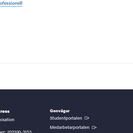
ofessionell
Genvägar
ress
(Extern länk)
Studentportalen
nisation
(Extern länk)
Medarbetarportalen
er: 202100-3153