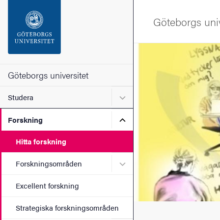
Sökfunktionen
Göteborgs univ
Sidfoten
Bild
Kontakta universitetet
Göteborgs universitet
Undermeny för Studera
Studera
Om webbplatsen
Undermeny för Forskning
Forskning
Hitta forskning
Undermeny för Forskning
Forskningsområden
Excellent forskning
Strategiska forskningsområden