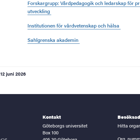
Forskargrupp: Vårdpedagogik och ledarskap för pr
utveckling
Institutionen för vårdvetenskap och hälsa
Sahlgrenska akademin
12 juni 2026
Kontakt
Besöksad
Göteborgs universitet
Hitta orga
Box 100
Org. numm
405 30 Göteborg