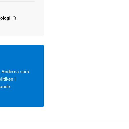
pologi
ka Anderna som
litiken i
tande