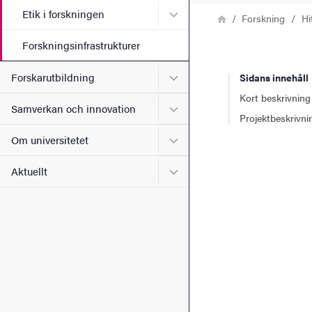
Undermeny för Etik i forsk
Etik i forskningen
Länkstig
Hem
Forskning
Hi
Forskningsinfrastrukturer
Undermeny för Forskarutbi
Forskarutbildning
Sidans innehåll
Kort beskrivning
Undermeny för Samverkan 
Samverkan och innovation
Projektbeskrivni
Undermeny för Om universi
Om universitetet
Undermeny för Aktuellt
Aktuellt