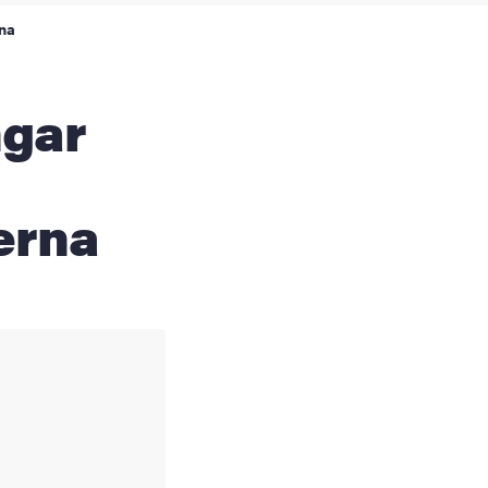
rna
erna