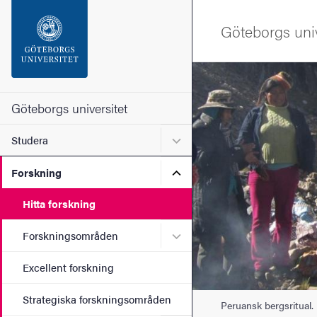
Sökfunktionen
Göteborgs univ
Sidfoten
Bild
Kontakta universitetet
Göteborgs universitet
Undermeny för Studera
Studera
Om webbplatsen
Undermeny för Forskning
Forskning
Hitta forskning
Undermeny för Forskning
Forskningsområden
Excellent forskning
Strategiska forskningsområden
Peruansk bergsritual.