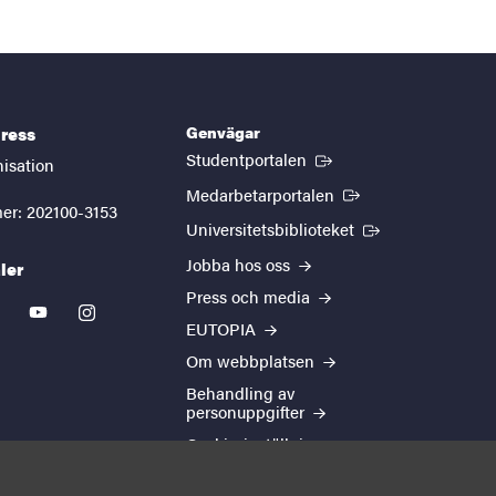
Genvägar
ress
(Extern länk)
Studentportalen
nisation
(Extern länk)
Medarbetarportalen
er: 202100-3153
(Extern länk)
Universitetsbiblioteket
Jobba hos oss
ler
Press och media
kedin
youtube
instagram
EUTOPIA
Om webbplatsen
Behandling av
personuppgifter
Cookie-inställningar
Tillgänglighetsredogörelse