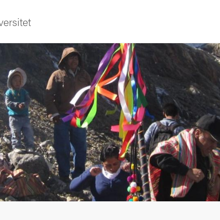
ersitet
sområden