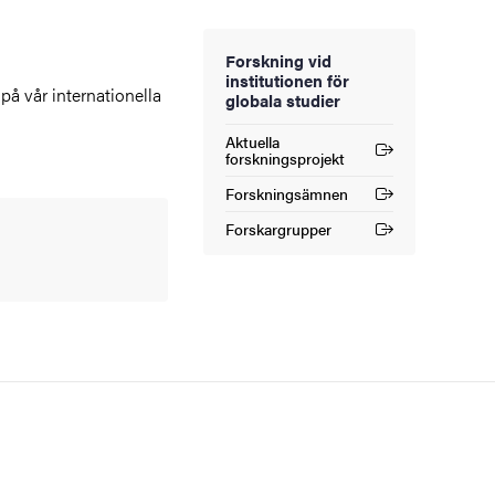
Forskning vid
institutionen för
på vår internationella
globala studier
Aktuella
(Extern länk)
forskningsprojekt
Forskningsämnen
(Extern länk)
Forskargrupper
(Extern länk)