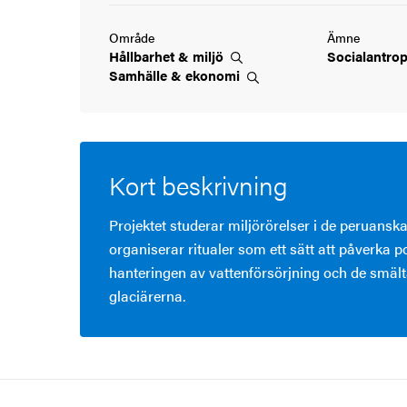
Område
Ämne
Hållbarhet &
miljö
Socialantro
Samhälle &
ekonomi
Kort beskrivning
Projektet studerar miljörörelser i de peruans
organiserar ritualer som ett sätt att påverka po
hanteringen av vattenförsörjning och de smäl
glaciärerna.