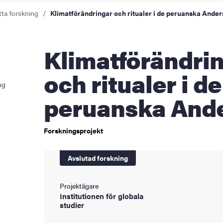
ningen
tta forskning
Klimatförändringar och ritualer i de peruanska Ande
Klimatförändringar
ldning
och ritualer i de
och innovation
ng
peruanska And
tetet
Forskningsprojekt
Avslutad forskning
Projektägare
Institutionen för globala
studier