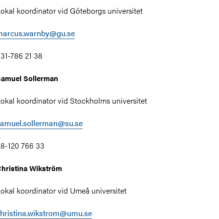
okal koordinator vid Göteborgs universitet
h II
marcus.warnby@gu.se
31-786 21 38
amuel Sollerman
okal koordinator vid Stockholms universitet
samuel.sollerman@su.se
8-120 766 33
hristina Wikström
okal koordinator vid Umeå universitet
hristina.wikstrom@umu.se