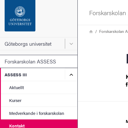
Sökfunktionen
Forskarskola
Sidfoten
Länkstig
Hem
Forskarskolan 
Kontakta universitetet
Göteborgs universitet
Huvudmeny för Göteborgs un
Om webbplatsen
Forskarskolan ASSESS
Undermeny för ASSESS III
ASSESS III
Aktuellt
Kurser
Medverkande i forskarskolan
Kontakt