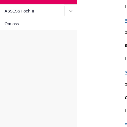
L
Undermeny för ASSESS I oc
ASSESS I och II
Om oss
0
S
L
0
C
L
c