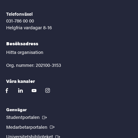
Telefonväxel
031-786 00 00
Helgfria vardagar 8-16
Besöksadress
Hitta organisation
Org. nummer: 202100-3153
Våra kanaler
facebook
linkedin
youtube
instagram
Genvägar
(Extern länk)
Studentportalen
(Extern länk)
Medarbetarportalen
(Extern länk)
Universitetsbiblioteket