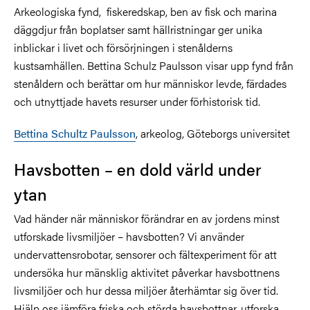
Arkeologiska fynd, fiskeredskap, ben av fisk och marina
däggdjur från boplatser samt hällristningar ger unika
inblickar i livet och försörjningen i stenålderns
kustsamhällen. Bettina Schulz Paulsson visar upp fynd från
stenåldern och berättar om hur människor levde, färdades
och utnyttjade havets resurser under förhistorisk tid.
Bettina Schultz Paulsson
, arkeolog, Göteborgs universitet
Havsbotten – en dold värld under
ytan
Vad händer när människor förändrar en av jordens minst
utforskade livsmiljöer – havsbotten? Vi använder
undervattensrobotar, sensorer och fältexperiment för att
undersöka hur mänsklig aktivitet påverkar havsbottnens
livsmiljöer och hur dessa miljöer återhämtar sig över tid.
Hjälp oss jämföra friska och störda havsbottnar, utforska