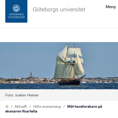
Sökfunktionen
Meny
Göteborgs universitet
Sidfoten
Sök
Kontakta universitetet
Bild
Om webbplatsen
Foto: Joakim Heimer
Länkstig
Hem
Aktuellt
Hitta evenemang
Möt havsforskare på
skonaren Kvartsita