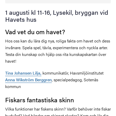
1 augusti kl 11-16, Lysekil, bryggan vid
Havets hus
Vad vet du om havet?
Hos oss kan du lära dig nya, roliga fakta om havet och dess
invånare. Spela spel, tävla, experimentera och nyckla arter.
Testa din kunskap och hjälp oss rita kunskapskartan över
havet!
Tina Johansen Lilja,
kommunikatör, Havsmiljöinstitutet
Anna Wikström Berggren
, specialpedagog, Sotenäs
kommun
Fiskars fantastiska skinn
Vilka funktioner har fiskens skinn? Varför behöver inte fiskar
hudvård? Vad händer om skinnet skadas? Kom och lär dig