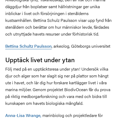
däggdjur från boplatser samt hällristningar ger unika
inblickar i livet och försörjningen i stenålderns
kustsamhällen. Bettina Schulz Paulsson visar upp fynd från
stenåldern och berättar om hur människor levde, färdades
och utnyttjade havets resurser under förhistorisk tid.
Bettina Schultz Paulsson
, arkeolog, Göteborgs universitet
Upptäck livet under ytan
Följ med på en upptäcktsresa under ytan! Undersök vilka
djur och alger som har slagit sig ner på plattor som hängt
ute i havet, och lär dig hur forskare kartlägger livet i våra
marina miljöer. Genom projektet BiodivOcean får du prova
på riktig medborgarforskning och vara med och bidra till
kunskapen om havets biologiska mångfald.
Anna-Lisa Wrange,
marinbiolog och projektledare för