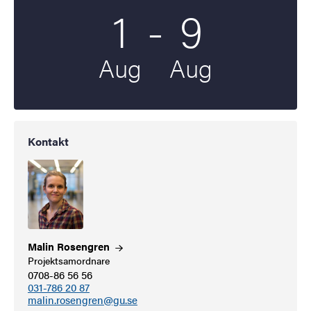
Till
1
-
9
Startdatum
2026
Slutdatum
2026
Aug
Aug
Kontakt
Malin
Rosengren
Projektsamordnare
0708-86 56 56
031-786 20 87
malin.rosengren@gu.se