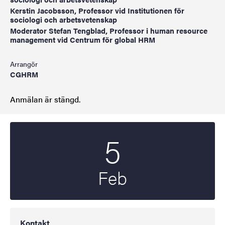
Kerstin Jacobsson, Professor vid Institutionen för
sociologi och arbetsvetenskap
Moderator Stefan Tengblad, Professor i human resource
management vid Centrum för global HRM
Arrangör
CGHRM
Anmälan är stängd.
5
Startdatum
2026
Feb
Kontakt