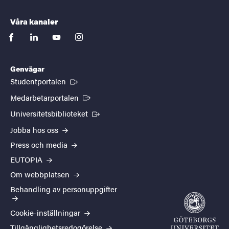
Våra kanaler
facebook
linkedin
youtube
instagram
Genvägar
(Extern länk)
Studentportalen
(Extern länk)
Medarbetarportalen
(Extern länk)
Universitetsbiblioteket
Jobba hos oss
Press och media
EUTOPIA
Om webbplatsen
Behandling av personuppgifter
Cookie-inställningar
Tillgänglighetsredogörelse