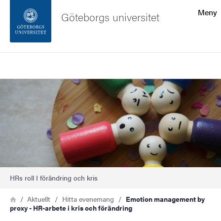
Sökfunktionen
Meny
Göteborgs universitet
Sidfoten
Sök
Kontakta universitetet
Bild
Om webbplatsen
HRs roll I förändring och kris
Länkstig
Hem
Aktuellt
Hitta evenemang
Emotion management by
proxy - HR-arbete i kris och förändring