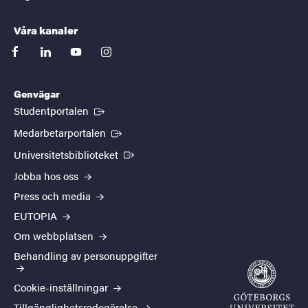
Våra kanaler
facebook
linkedin
youtube
instagram
Genvägar
(Extern länk)
Studentportalen
(Extern länk)
Medarbetarportalen
(Extern länk)
Universitetsbiblioteket
Jobba hos oss
Press och media
EUTOPIA
Om webbplatsen
Behandling av personuppgifter
Cookie-inställningar
Tillgänglighetsredogörelse