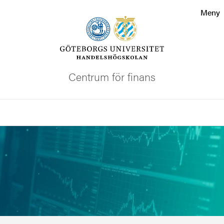
Sökfunktionen
Meny
Sidfoten
Kontakta universitetet
Centrum för finans
Om webbplatsen
Sök
Bild