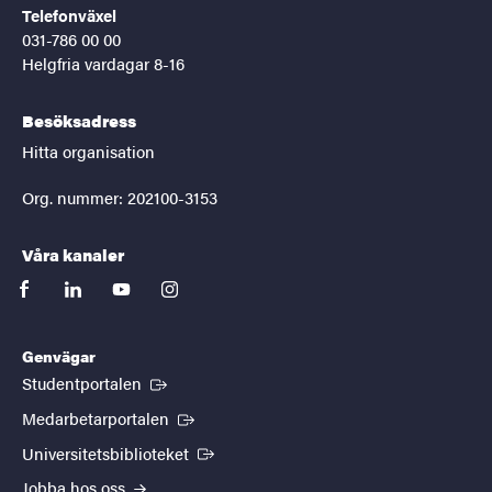
Telefonväxel
031-786 00 00
Helgfria vardagar 8-16
Besöksadress
Hitta organisation
Org. nummer: 202100-3153
Våra kanaler
facebook
linkedin
youtube
instagram
Genvägar
(Extern länk)
Studentportalen
(Extern länk)
Medarbetarportalen
(Extern länk)
Universitetsbiblioteket
Jobba hos oss