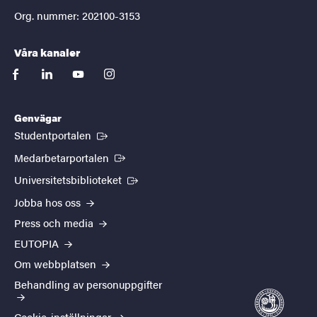
Org. nummer: 202100-3153
Våra kanaler
facebook
linkedin
youtube
instagram
Genvägar
(Extern länk)
Studentportalen
(Extern länk)
Medarbetarportalen
(Extern länk)
Universitetsbiblioteket
Jobba hos oss
Press och media
EUTOPIA
Om webbplatsen
Behandling av personuppgifter
Cookie-inställningar