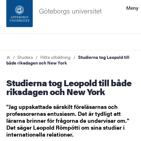
Sökfunktionen
Meny
Göteborgs universitet
Sidfoten
Sök
Kontakta universitetet
Länkstig
Hem
Studera
Hitta utbildning
Studierna tog Leopold till
både riksdagen och New York
Om webbplatsen
Studierna tog Leopold till både
riksdagen och New York
"Jag uppskattade särskilt föreläsarnas och
professorernas entusiasm. Det är tydligt att
lärarna brinner för frågorna de undervisar om."
Det säger Leopold Römpötti om sina studier i
internationella relationer.