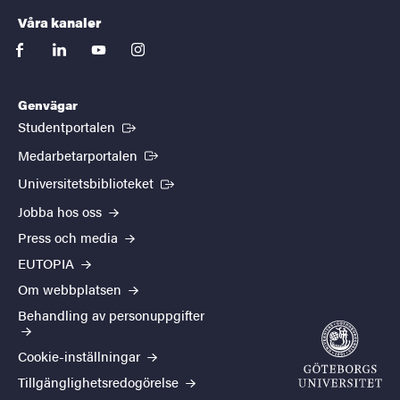
Våra kanaler
facebook
linkedin
youtube
instagram
Genvägar
(Extern länk)
Studentportalen
(Extern länk)
Medarbetarportalen
(Extern länk)
Universitetsbiblioteket
Jobba hos oss
Press och media
EUTOPIA
Om webbplatsen
Behandling av personuppgifter
Cookie-inställningar
Tillgänglighetsredogörelse