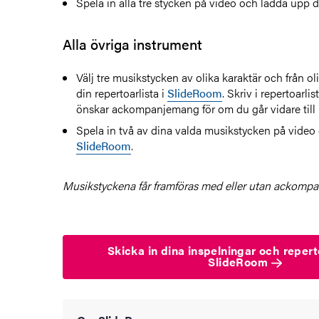
Spela in alla tre stycken på video och ladda upp 
Alla övriga instrument
Välj tre musikstycken av olika karaktär och från o
din repertoarlista i
SlideRoom
.
Skriv i repertoarlis
önskar ackompanjemang för om du går vidare till 
Spela in två av dina valda musikstycken på video
SlideRoom
.
Musikstyckena får framföras med eller utan ackomp
Skicka in dina inspelningar och reperto
SlideRoom