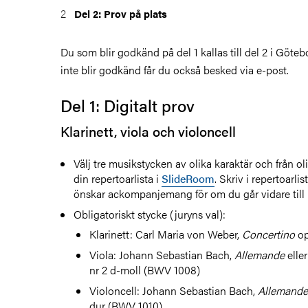
Del 2: Prov på plats
Du som blir godkänd på del 1 kallas till del 2 i Göte
inte blir godkänd får du också besked via e-post.
Del 1: Digitalt prov
Klarinett, viola och violoncell
Välj tre musikstycken av olika karaktär och från o
din repertoarlista i
SlideRoom
.
Skriv i repertoarlis
önskar ackompanjemang för om du går vidare till 
Obligatoriskt stycke (juryns val):
Klarinett: Carl Maria von Weber,
Concertino
op
Viola: Johann Sebastian Bach,
Allemande
elle
nr 2 d-moll (BWV 1008)
Violoncell: Johann Sebastian Bach,
Allemand
dur (BWV 1010)