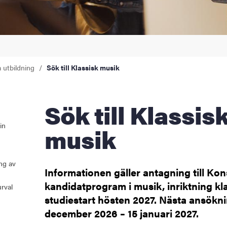
åden
ehörighet och antagning
a utbildning
Sök till Klassisk musik
tudent
rna
Sök till Klassisk
in
musik
ldning
ing av
och innovation
Informationen gäller antagning till Kon
kandidatprogram i musik, inriktning kl
tetet
rval
studiestart hösten 2027. Nästa ansökni
december 2026 – 15 januari 2027.