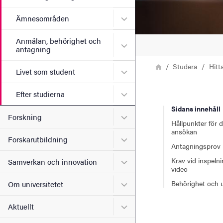
Undermeny för Ämnesomr
Ämnesområden
Anmälan, behörighet och
Undermeny för Anmälan, b
antagning
Länkstig
Hem
Studera
Hitt
Undermeny för Livet som s
Livet som student
Undermeny för Efter studie
Efter studierna
Sidans innehåll
Undermeny för Forskning
Forskning
Hållpunkter för d
ansökan
Undermeny för Forskarutbi
Forskarutbildning
Antagningsprov
Krav vid inspeln
Undermeny för Samverkan 
Samverkan och innovation
video
Undermeny för Om universi
Behörighet och u
Om universitetet
Undermeny för Aktuellt
Aktuellt