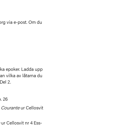
borg via e-post. Om du
lika epoker. Ladda upp
tan vilka av låtarna du
Del 2.
. 26
r
Courante
ur Cellosvit
e
ur Cellosvit nr 4 Ess-