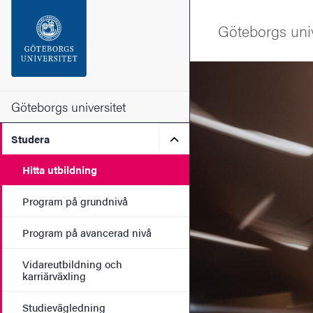
Sökfunktionen
Göteborgs univ
Sidfoten
Bild
Kontakta universitetet
Göteborgs universitet
Undermeny för Studera
Studera
Om webbplatsen
Hitta utbildning
Program på grundnivå
Program på avancerad nivå
Vidareutbildning och
karriärväxling
Studievägledning