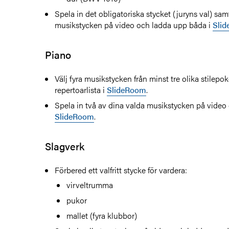
Spela in det obligatoriska stycket (juryns val) sam
musikstycken på video och ladda upp båda i
Sli
Piano
Välj fyra musikstycken från minst tre olika stilep
repertoarlista i
SlideRoom
.
Spela in två av dina valda musikstycken på video
SlideRoom
.
Slagverk
Förbered ett valfritt stycke för vardera:
virveltrumma
pukor
mallet (fyra klubbor)