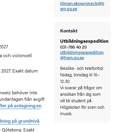
tilman.skowroneck@h
sm.gu.se
Kontakt
Utbildningsexpedition
2027
031-786 40 20
utbildningsexpedition
ola och violoncell
@hsm.gu.se
Besöks- och telefontid:
ri 2027. Exakt datum
tisdag, torsdag kl 10–
12.30
Vi svarar på frågor om
hweiz behöver inte
ansökan från dig som
 undantagen från avgift
vill bli student på
ter på antagning.se
.
Högskolan för scen och
musik.
dning på grundnivå
.
i Göteborg. Exakt