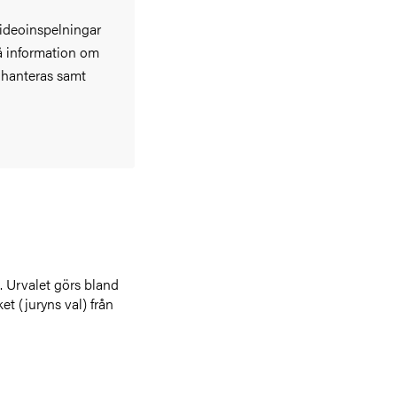
videoinspelningar
så information om
 hanteras samt
. Urvalet görs bland
et (juryns val) från