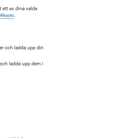
t ett av dina valda
deRoom
.
oker och ladda upp din
 och ladda upp dem i