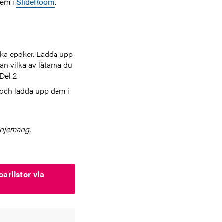
dem i
SlideRoom
.
lika epoker. Ladda upp
tan vilka av låtarna du
Del 2.
 och ladda upp dem i
anjemang.
arlistor via