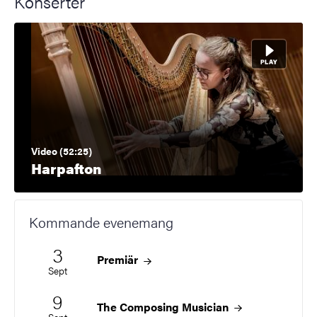
Konserter
Video (52:25)
Harpafton
Kommande evenemang
3
Startdatum
2026
Premiär
Sept
9
Startdatum
2026
The Composing
Musician
Sept