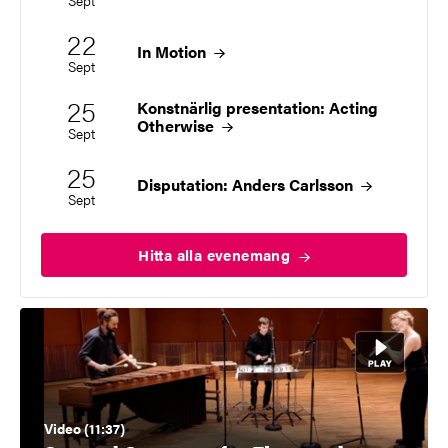
22
Startdatum
2026
In
Motion
Sept
25
Konstnärlig presentation: Acting
Startdatum
2026
Otherwise
Sept
25
Startdatum
2026
Disputation: Anders
Carlsson
Sept
Hitta alla
evenemang
Video (11:37)