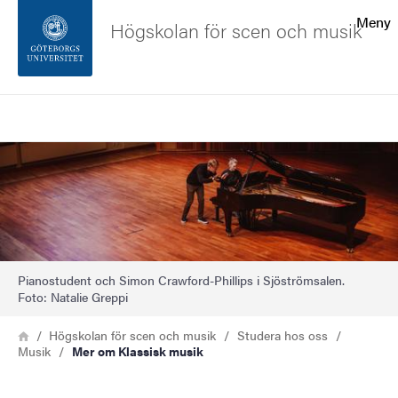
Sökfunktionen
Meny
Högskolan för scen och musik
Sidfoten
Sök
Kontakta universitetet
Bild
Om webbplatsen
Pianostudent och Simon Crawford-Phillips i Sjöströmsalen.
Foto: Natalie Greppi
Länkstig
Hem
Högskolan för scen och musik
Studera hos oss
Musik
Mer om Klassisk musik