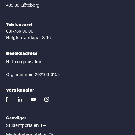
405 30 Göteborg
Telefonväxel
031-786 00 00
Helgfria vardagar 8-16
Besöksadress
Hitta organisation
Org. nummer: 202100-3153
Våra kanaler
facebook
linkedin
youtube
instagram
Genvägar
(Extern länk)
Studentportalen
(Extern länk)
Medarbetarportalen