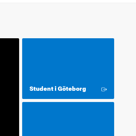
Extern länk
Student i Göteborg