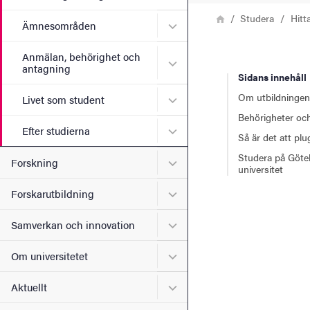
Länkstig
Hem
Studera
Hitt
Undermeny för Ämnesomr
Ämnesområden
Anmälan, behörighet och
Undermeny för Anmälan, b
antagning
Sidans innehåll
Om utbildningen
Undermeny för Livet som s
Livet som student
Behörigheter och
Undermeny för Efter studie
Efter studierna
Så är det att pl
Studera på Göte
Undermeny för Forskning
Forskning
universitet
Undermeny för Forskarutbi
Forskarutbildning
Undermeny för Samverkan 
Samverkan och innovation
Undermeny för Om universi
Om universitetet
Undermeny för Aktuellt
Aktuellt