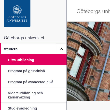
Sökfunktionen
Göteborgs univ
Sidfoten
Bild
Kontakta universitetet
Göteborgs universitet
Undermeny för Studera
Studera
Om webbplatsen
Hitta utbildning
Program på grundnivå
Program på avancerad nivå
Vidareutbildning och
karriärväxling
Studievägledning