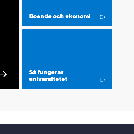
Extern länk
Boende och ekonomi
Så fungerar
Extern länk
universitetet