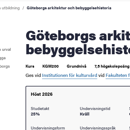
a utbildning
Göteborgs arkitektur och bebyggelsehistoria
åden
ehörighet och antagning
Göteborgs arkitektur och
tudent
bebyggelsehist
 urval
rna
ugga
borgs
Kurs
KGM200
Grundnivå
7,5 högskolepoäng 
Ges vid
Institutionen för kulturvård
vid
Fakulteten 
ldning
Höst 2026
och innovation
tetet
Studietakt
Undervisningstid
25%
Kväll
Undervisningsform
Undervisningsspråk