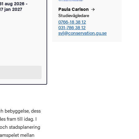
31 aug 2026
-
17 jan 2027
Paula
Carlson
Studievägledare
0766-18 38 12
031-786 38 12
svl@conservation.gu.se
ch bebyggelse, dess
 fram till idag. I
 och stadsplanering
samspelet mellan