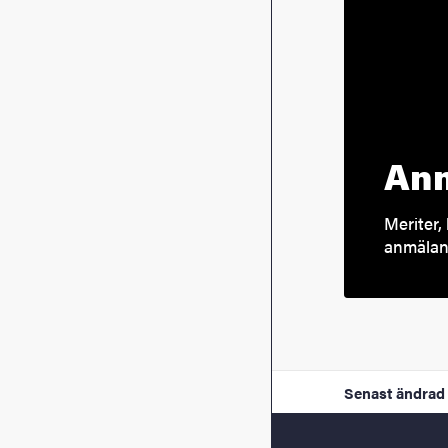
Anm
Meriter, 
anmälan 
Senast ändrad