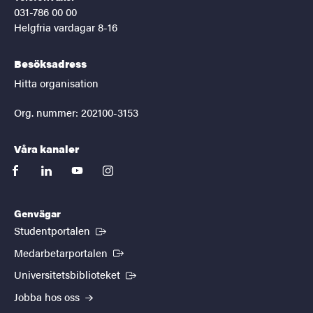
031-786 00 00
Helgfria vardagar 8-16
Besöksadress
Hitta organisation
Org. nummer: 202100-3153
Våra kanaler
facebook
linkedin
youtube
instagram
Genvägar
(Extern länk)
Studentportalen
(Extern länk)
Medarbetarportalen
(Extern länk)
Universitetsbiblioteket
Jobba hos oss