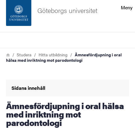
Sökfunktionen
Meny
Göteborgs universitet
Sidfoten
Sök
Kontakta universitetet
Länkstig
Hem
Studera
Hitta utbildning
Ämnesfördjupning i oral
hälsa med inriktning mot parodontologi
Om webbplatsen
Sidans innehåll
Ämnesfördjupning i oral hälsa
med inriktning mot
parodontologi