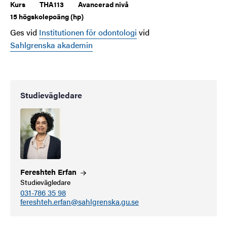
Kurs
THA113
Avancerad nivå
15 högskolepoäng (hp)
Ges vid
Institutionen för odontologi
vid
Sahlgrenska akademin
Studievägledare
Fereshteh
Erfan
Studievägledare
031-786 35 98
fereshteh.erfan@sahlgrenska.gu.se