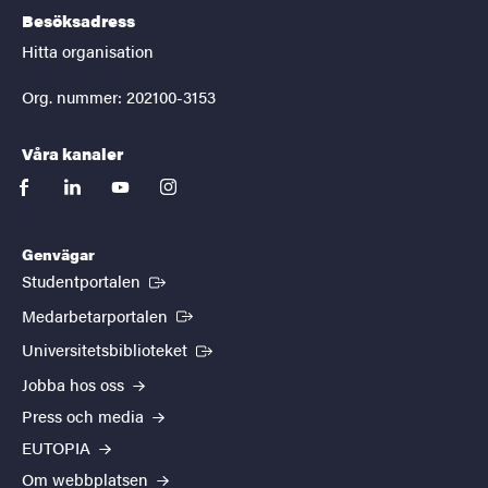
Besöksadress
Hitta organisation
Org. nummer: 202100-3153
Våra kanaler
facebook
linkedin
youtube
instagram
Genvägar
(Extern länk)
Studentportalen
(Extern länk)
Medarbetarportalen
(Extern länk)
Universitetsbiblioteket
Jobba hos oss
Press och media
EUTOPIA
Om webbplatsen