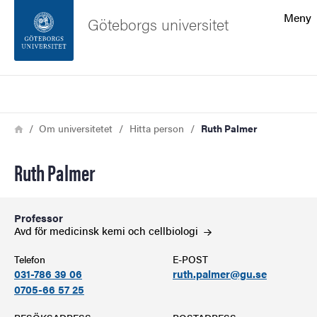
Sökfunktionen
Meny
Göteborgs universitet
Sidfoten
Sök
Kontakta universitetet
Länkstig
Hem
Om universitetet
Hitta person
Ruth Palmer
Om webbplatsen
Ruth Palmer
Professor
Avd för medicinsk kemi och
cellbiologi
Telefon
E-POST
031-786 39 06
ruth.palmer@gu.se
0705-66 57 25