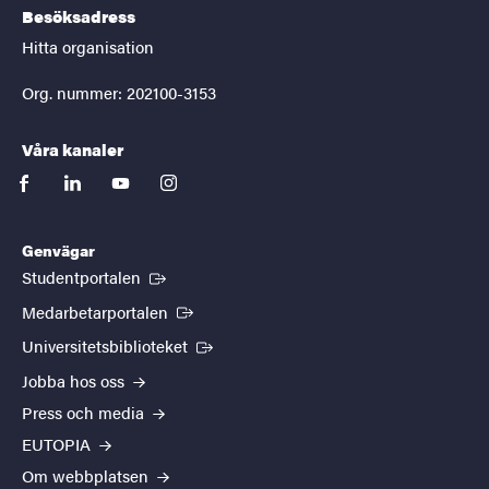
Besöksadress
Hitta organisation
Org. nummer: 202100-3153
Våra kanaler
facebook
linkedin
youtube
instagram
Genvägar
(Extern länk)
Studentportalen
(Extern länk)
Medarbetarportalen
(Extern länk)
Universitetsbiblioteket
Jobba hos oss
Press och media
EUTOPIA
Om webbplatsen