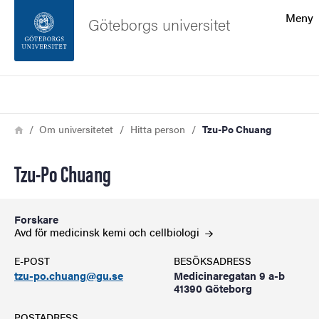
Sökfunktionen
Meny
Göteborgs universitet
Sidfoten
Sök
Kontakta universitetet
Länkstig
Hem
Om universitetet
Hitta person
Tzu-Po Chuang
Om webbplatsen
Tzu-Po Chuang
Forskare
Avd för medicinsk kemi och
cellbiologi
E-POST
BESÖKSADRESS
tzu-po.chuang@gu.se
Medicinaregatan 9 a-b
41390 Göteborg
POSTADRESS