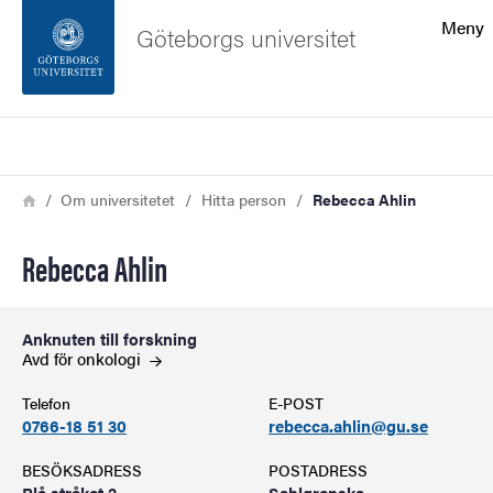
Sökfunktionen
Meny
Göteborgs universitet
Sidfoten
Sök
Kontakta universitetet
Länkstig
Hem
Om universitetet
Hitta person
Rebecca Ahlin
Om webbplatsen
Rebecca Ahlin
Anknuten till forskning
Avd för
onkologi
Telefon
E-POST
0766-18 51 30
rebecca.ahlin@gu.se
BESÖKSADRESS
POSTADRESS
Blå stråket 2
Sahlgrenska