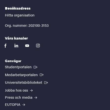
Besöksadress
Hitta organisation
Org. nummer: 202100-3153
Våra kanaler
facebook
linkedin
youtube
instagram
Genvägar
(Extern länk)
Studentportalen
(Extern länk)
Medarbetarportalen
(Extern länk)
Universitetsbiblioteket
Jobba hos oss
Press och media
EUTOPIA