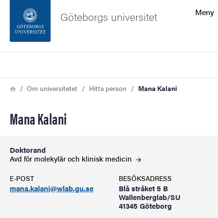
Sökfunktionen
Meny
Göteborgs universitet
Sidfoten
Sök
Kontakta universitetet
Länkstig
Hem
Om universitetet
Hitta person
Mana Kalani
Om webbplatsen
Mana Kalani
Doktorand
Avd för molekylär och klinisk
medicin
E-POST
BESÖKSADRESS
mana.kalani@wlab.gu.se
Blå stråket 5 B
Wallenberglab/SU
41345 Göteborg