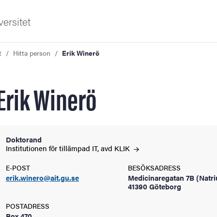
ersitet
t
Hitta person
Erik Winerö
Erik Winerö
ldning
Doktorand
Institutionen för tillämpad IT, avd
KLIK
och innovation
E-POST
BESÖKSADRESS
erik.winero@ait.gu.se
Medicinaregatan 7B (Natr
tetet
41390 Göteborg
POSTADRESS
Box 470