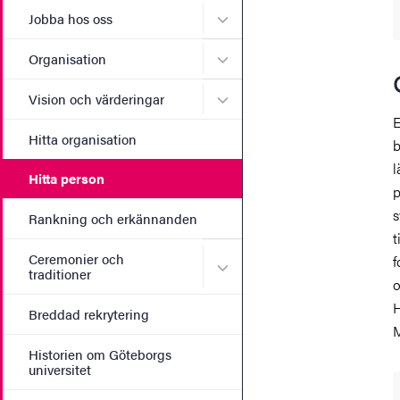
Undermeny för Jobba hos 
Jobba hos oss
Undermeny för Organisati
Organisation
Undermeny för Vision och 
Vision och värderingar
E
Hitta organisation
b
l
Hitta person
p
s
Rankning och erkännanden
t
Ceremonier och
f
Undermeny för Ceremonier 
traditioner
o
H
Breddad rekrytering
M
Historien om Göteborgs
universitet