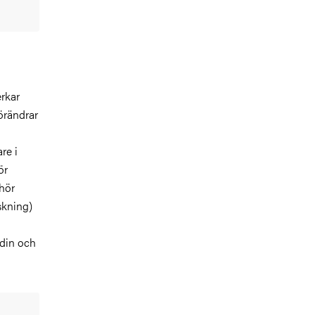
erkar
örändrar
re i
ör
lhör
skning)
ndin och