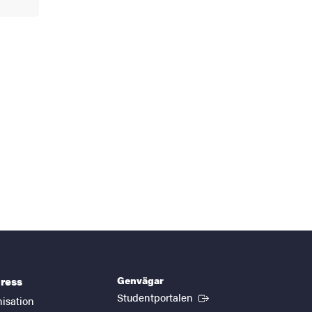
Genvägar
ress
(Extern länk)
Studentportalen
nisation