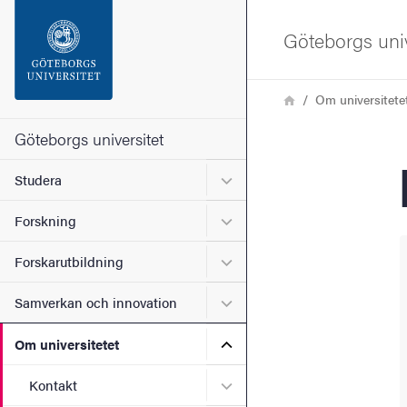
Sökfunktionen
Göteborgs univ
Sidfoten
Länkstig
Hem
Om universitete
Kontakta universitetet
Göteborgs universitet
Undermeny för Studera
Studera
Om webbplatsen
Undermeny för Forskning
Forskning
Undermeny för Forskarutbi
Forskarutbildning
Undermeny för Samverkan 
Samverkan och innovation
Undermeny för Om universi
Om universitetet
Undermeny för Kontakt
Kontakt