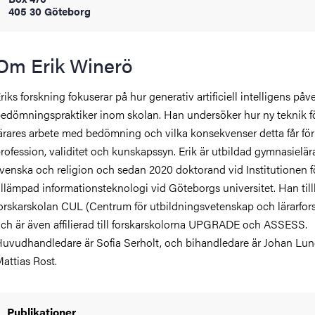
405 30 Göteborg
oss
on
Om Erik Winerö
värderingar
riks forskning fokuserar på hur generativ artificiell intelligens påv
edömningspraktiker inom skolan. Han undersöker hur ny teknik f
ärares arbete med bedömning och vilka konsekvenser detta får för
rofession, validitet och kunskapssyn. Erik är utbildad gymnasielära
venska och religion och sedan 2020 doktorand vid Institutionen f
illämpad informationsteknologi vid Göteborgs universitet. Han til
orskarskolan CUL (Centrum för utbildningsvetenskap och lärarfor
och traditioner
ch är även affilierad till forskarskolorna UPGRADE och ASSESS.
uvudhandledare är Sofia Serholt, och bihandledare är Johan Lu
attias Rost.
Publikationer