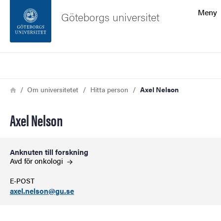
Sökfunktionen
Meny
Göteborgs universitet
Sidfoten
Sök
Kontakta universitetet
Länkstig
Hem
Om universitetet
Hitta person
Axel Nelson
Om webbplatsen
Axel Nelson
Anknuten till forskning
Avd för
onkologi
E-POST
axel.nelson@gu.se