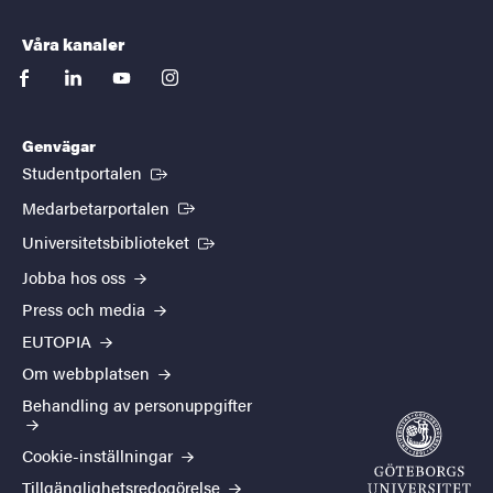
Våra kanaler
facebook
linkedin
youtube
instagram
Genvägar
(Extern länk)
Studentportalen
(Extern länk)
Medarbetarportalen
(Extern länk)
Universitetsbiblioteket
Jobba hos oss
Press och media
EUTOPIA
Om webbplatsen
Behandling av personuppgifter
Cookie-inställningar
Tillgänglighetsredogörelse