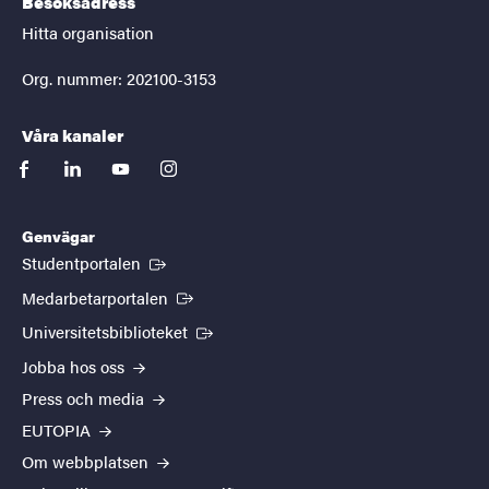
Besöksadress
Hitta organisation
Org. nummer: 202100-3153
Våra kanaler
facebook
linkedin
youtube
instagram
Genvägar
(Extern länk)
Studentportalen
(Extern länk)
Medarbetarportalen
(Extern länk)
Universitetsbiblioteket
Jobba hos oss
Press och media
EUTOPIA
Om webbplatsen