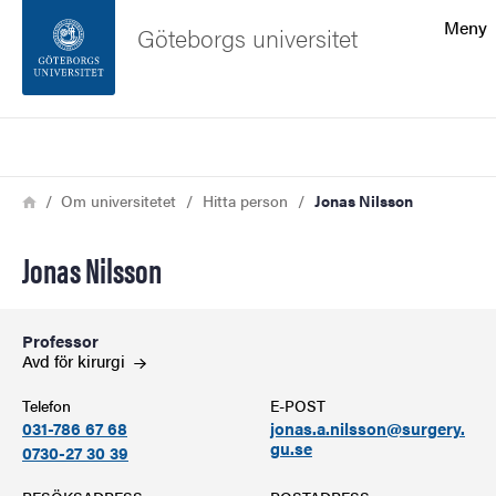
Sökfunktionen
Meny
Göteborgs universitet
Sidfoten
Sök
Kontakta universitetet
Länkstig
Hem
Om universitetet
Hitta person
Jonas Nilsson
Om webbplatsen
Jonas Nilsson
Professor
Avd för
kirurgi
Telefon
E-POST
031-786 67 68
jonas.a.nilsson@surgery.
gu.se
0730-27 30 39