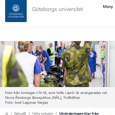
Sökfunktionen
Meny
Göteborgs universitet
Sidfoten
Sök
Kontakta universitetet
Bild
Om webbplatsen
Foto från övningen LIV-25, som hölls i april i år arrangerades vid
Norra Älvsborgs länssjukhus (NÄL), Trollhättan
Foto: José Lagunas Vargas
Länkstig
Hem
Aktuellt
Hitta nyheter
Utvärderingen klar från