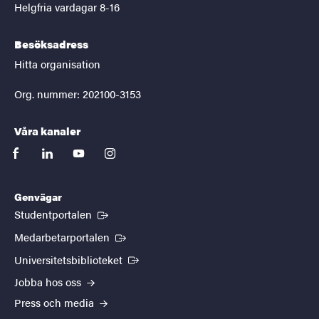
Helgfria vardagar 8-16
Besöksadress
Hitta organisation
Org. nummer: 202100-3153
Våra kanaler
facebook
linkedin
youtube
instagram
Genvägar
(Extern länk)
Studentportalen
(Extern länk)
Medarbetarportalen
(Extern länk)
Universitetsbiblioteket
Jobba hos oss
Press och media