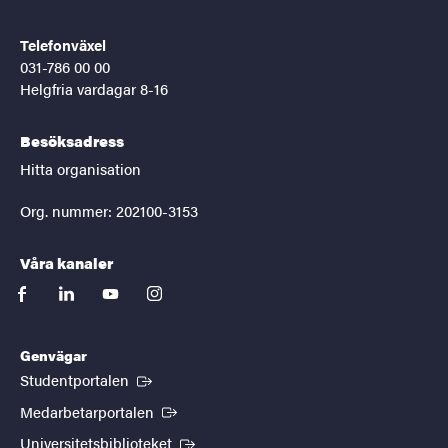
Telefonväxel
031-786 00 00
Helgfria vardagar 8-16
Besöksadress
Hitta organisation
Org. nummer: 202100-3153
Våra kanaler
facebook
linkedin
youtube
instagram
Genvägar
(Extern länk)
Studentportalen
(Extern länk)
Medarbetarportalen
(Extern länk)
Universitetsbiblioteket