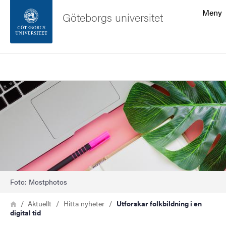
Sökfunktionen
Meny
Göteborgs universitet
Sidfoten
Sök
Kontakta universitetet
Bild
Om webbplatsen
Foto: Mostphotos
Länkstig
Hem
Aktuellt
Hitta nyheter
Utforskar folkbildning i en
digital tid